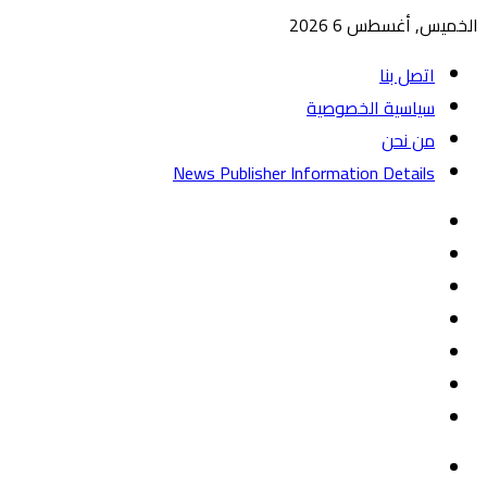
الخميس, أغسطس 6 2026
اتصل بنا
سياسية الخصوصية
من نحن
News Publisher Information Details
واتساب
TikTok
تيلقرام
‏Google
Play
يوتيوب
تويتر
فيسبوك
القائمة