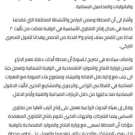
والبقوليات والمحاصيل البستانية .
وأشار الى أن المحطة وضمن البرامج والأنشطة المختلفة التي تنفذها
خاصة في مجال إنتاج التقاوي الأساسية في الولاية تمكنت من تأثيث ٢٠
فدانا من القمح صنف إمام و٣ افدنة من الحمص وفدانا للفول المصري
التركي .
واضاف سيادته في تصريح لـ(سونا) أن محطة أبحاث دنقلا تعتبر الذراع
الايمن لوزارة الانتاج والموارد الاقتصادية في الولاية الشمالية وتعمل جنبا
الى جنب مع إدارة نقل التقانة والارشاد ومشروع بناء المرونة مع التغيرات
المناخية في القطاعين الزراعي والرعوي والمشاريع الاخرى لتأثيث الحقول
الايضاحية منذ بدايتها من خلال الزيارات الميدانية والفنية وأيام الحقل.
وقال إن هيئة البحوث الزراعية تعمل على إنتاج الرتب العليا من تقاوي
الاساس بينما الشركات والجهات الاخرى تقوم بانتاج التقاوي المعتمدة
مؤكدا أن المحطة تسعى مع وزارة الانتاج والموارد الاقتصادية بالولاية
لحل بعض المشاكل والتحديات التي تواجهها والعمل على تطوير محطة