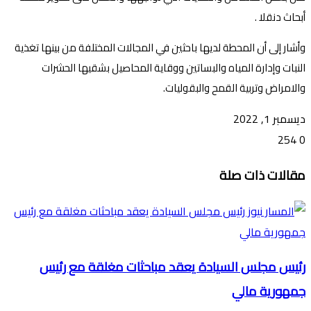
أبحاث دنقلا .
وأشار إلى أن المحطة لديها باحثين في المجالات المختلفة من بينها تغذية
النبات وإدارة المياه والبساتين ووقاية المحاصيل بشقيها الحشرات
والامراض وتربية القمح والبقوليات.
ديسمبر 1, 2022
254
0
تويتر
ڤايبر
طباعة
تيلقرام
ماسنجر
ماسنجر
واتساب
فيسبوك
مشاركة
مقالات ذات صلة
عبر
البريد
رئيس مجلس السيادة يعقد مباحثات مغلقة مع رئيس
جمهورية مالي