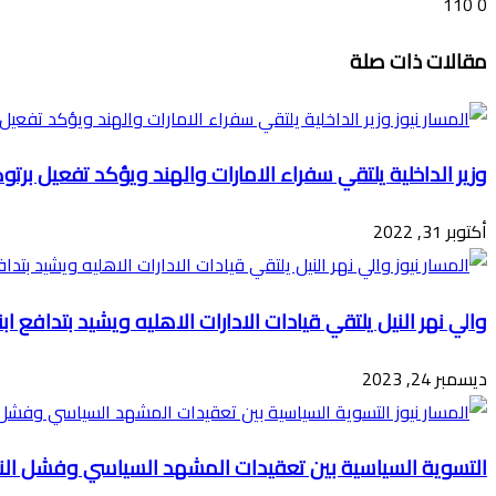
110
0
تويتر
ڤايبر
طباعة
تيلقرام
ماسنجر
ماسنجر
واتساب
فيسبوك
مشاركة
مقالات ذات صلة
عبر
البريد
وزير الداخلية يلتقي سفراء الامارات والهند ويؤكد تفعيل برت
أكتوبر 31, 2022
والي نهر النيل يلتقي قيادات الادارات الاهليه ويشيد بتدافع اب
ديسمبر 24, 2023
التسوية السياسية بين تعقيدات المشهد السياسي وفشل النم