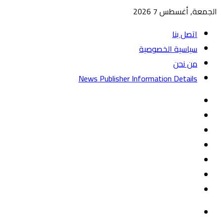
الجمعة, أغسطس 7 2026
اتصل بنا
سياسية الخصوصية
من نحن
News Publisher Information Details
واتساب
TikTok
تيلقرام
‏Google
Play
يوتيوب
تويتر
فيسبوك
القائمة