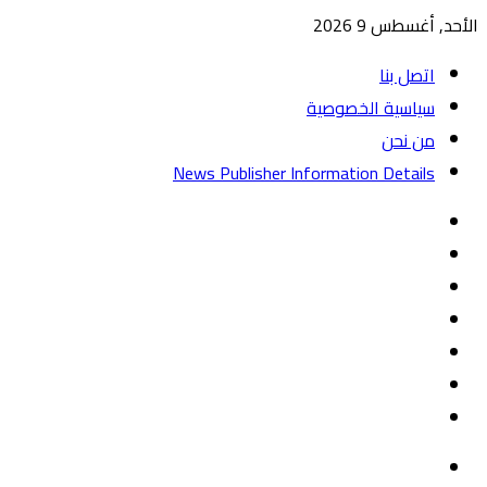
الأحد, أغسطس 9 2026
اتصل بنا
سياسية الخصوصية
من نحن
News Publisher Information Details
واتساب
TikTok
تيلقرام
‏Google
Play
يوتيوب
تويتر
فيسبوك
القائمة