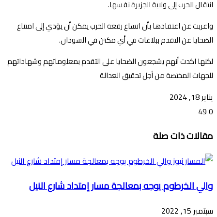
انتقال الحرب إلى ولاية الجزيرة نفسها.
واعربت عن اعتقادها بأن اتساع رقعة الحرب يمكن أن يؤدي إلى امتناع
الضحايا عن التقدم ببلاغات في أي مكتن في السودان.
لكنها اكدت أنهم يشجعون الضحايا على التقدم بمعلوماتهم وشهاداتهم
للجهات المختصة من أجل تحقيق العدالة
يناير 18, 2024
49
0
تويتر
ڤايبر
طباعة
تيلقرام
ماسنجر
ماسنجر
واتساب
فيسبوك
مشاركة
مقالات ذات صلة
عبر
البريد
والي الخرطوم يوجه بمعالجة مسار إمتداد شارع النيل
سبتمبر 15, 2022