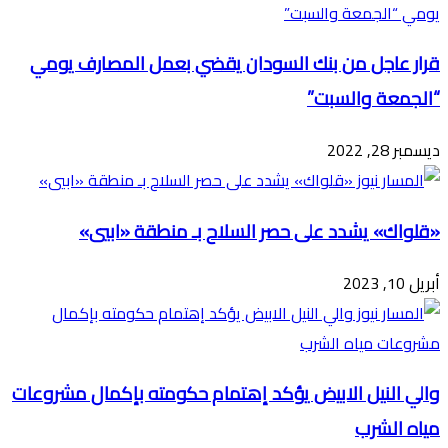
قرار عاجل من بنك السودان يقضي بعمل المصارف يومي
“الجمعة والسبت”
ديسمبر 28, 2022
«قلواك» يشدد على حصر السلاح بـ منطقة «ابيي»
أبريل 10, 2023
والي النيل الابيض يؤكد إهتمام حكومته بإكمال مشروعات
مياه الشرب