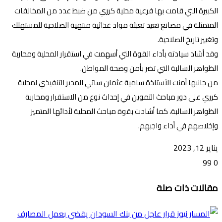
الكبيرة التي قامت بها فرعية محلية كرري من ضبط عدد من المخالفات
المتمثلة في مصانع تعيد تعبئة مواد غذائية منتهية الصلاحية للمستهلك
وتغيير تاريخ الصلاحية.
وقد أشاد سيادته بأداء القوة التي أسهمت في استقرار المحلية ومحاربة
الظواهر السالبة التي تضر بأمن وصحة المواطن.
من جانبها أمنت الأستاذة سامية عثمان ساتي المدير التنفيذي لمحلية
كرري على دور مباحث التموين في إحداث نوع من الاستقرار ومحاربة
الظواهر السالبة، كما أشادت بقوة مباحث المحلية لأدائها المتميز
وإخلاصهم في أداء واجبهم.
يناير 12, 2023
99
0
تويتر
ڤايبر
طباعة
تيلقرام
ماسنجر
ماسنجر
واتساب
فيسبوك
مشاركة
مقالات ذات صلة
عبر
البريد