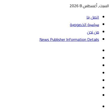
السبت, أغسطس 8 2026
اتصل بنا
سياسية الخصوصية
من نحن
News Publisher Information Details
واتساب
TikTok
تيلقرام
‏Google
Play
يوتيوب
تويتر
فيسبوك
القائمة