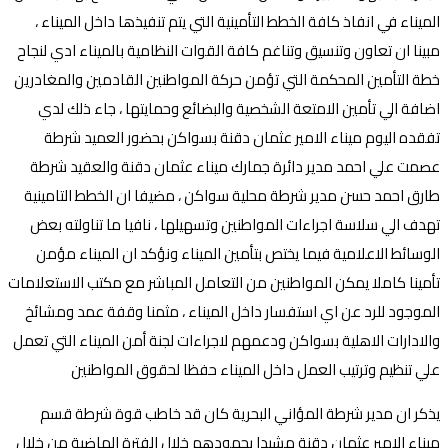
الميناء في انفاذ كافة الخطط التأمينية التي يتم تنفيذها داخل الميناء ،
مبينا ان تعاون وتنسيق وتناغم كافة القوات النظامية بالميناء ادي لنجاح
خطة التأمين المحكمة التي تؤمن حركة المواطنين القادمين والمغادرين
اضافة الي تأمين الامتعة الشخصية والبضائع وحمايتها ، جاء ذلك لدي
تفقده اليوم ميناء الامير عثمان دقنة بسواكن بحضور العميد شرطة
عصمت علي احمد مدير دائرة جمارك ميناء عثمان دقنة والعقيد شرطة
طارق احمد حسن مدير شرطة محلية سواكن ، مضيفا ان الخطط التامينية
تهدف الي سلاسة اجراءات المواطنين وتسهيلها ، نافيا ما تناولته بعض
الوسائط الاعلامية فيما يختص بتأمين الميناء ونؤكد ان الميناء مؤمن
تأمينا كاملا يمكن المواطنين من التعامل المباشر مع مكتب الاستعلامات
الموجود للرد عن اي استفسار داخل الميناء ، مثمنا وقفة عمد ومشائخ
والادارات الاهلية بسواكن ودعمهم لاجراءات لجنة أمن الميناء التي تعمل
علي تنظيم وترتيب العمل داخل الميناء حفظا لحقوق المواطنين
يذكر ان مدير شرطة المؤاني البحرية كان قد خاطب قوة شرطة قسم
ميناء الامير عثمان دقنة مشيدا بجهودهم خلال الفترة الماضية من خلال