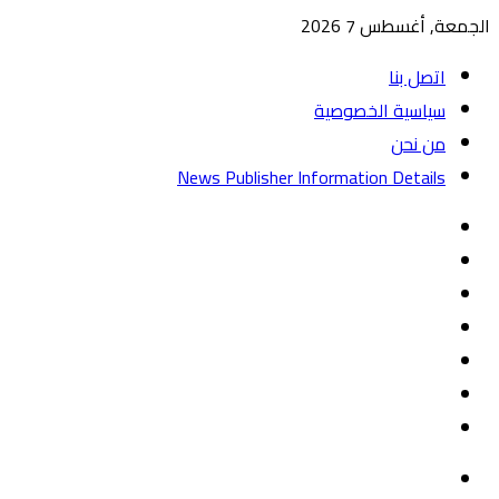
الجمعة, أغسطس 7 2026
اتصل بنا
سياسية الخصوصية
من نحن
News Publisher Information Details
واتساب
TikTok
تيلقرام
‏Google
Play
يوتيوب
تويتر
فيسبوك
القائمة