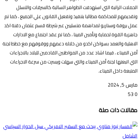
الحملات الراتبة التي استهدفت الظواهر السالبة كالسرقات والتسلل
وتقديمهم للمحاكمة مطالبا بتنفيذ وتفعيل القانون علي الجميع ، كما تم
عمل بروفة وسناريو لمداهمة متسليين عبر شرطة قسم عثمان دقنة اكد
جاهزية القوة لحماية وتأمين المينا ، كما تم عقد اجتماع مع الادارات
الاهلية والعمد بسواكن اكدو من خلاله دعمهم ووقوفهم مع خطط لجنة
أمن الميناء ، فيما اشاد عدد من المواطنين القادمين للبلاد بالاجراءات
التي اتبعتها لجنة أمن الميناء والتي سهلت ويسرت من سرعة الاجراءات
المتبعة داخل الميناء.
مارس 5, 2024
53
0
تويتر
ڤايبر
طباعة
تيلقرام
ماسنجر
ماسنجر
واتساب
فيسبوك
مشاركة
مقالات ذات صلة
عبر
البريد