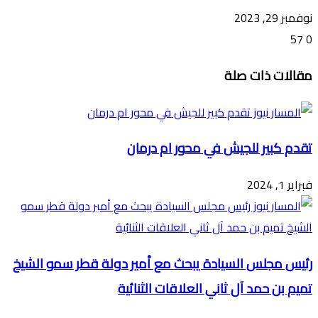
نوفمبر 29, 2023
57
0
تويتر
ڤايبر
طباعة
تيلقرام
ماسنجر
ماسنجر
واتساب
فيسبوك
مشاركة
مقالات ذات صلة
عبر
البريد
تقدم كبير للجيش في محور ام درمان
فبراير 1, 2024
رئيس مجلس السيادة يبحث مع أمير دولة قطر سمو الشيخ
تميم بن حمد آل ثاني العلاقات الثنائية