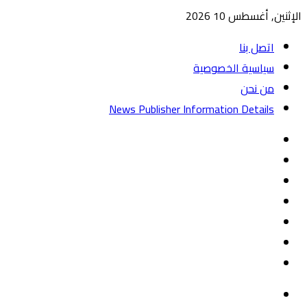
الإثنين, أغسطس 10 2026
اتصل بنا
سياسية الخصوصية
من نحن
News Publisher Information Details
واتساب
TikTok
تيلقرام
‏Google
Play
يوتيوب
تويتر
فيسبوك
القائمة