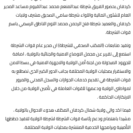
كردفان بحضور الفريق شرطة عبدالمنعم محمد عبدالقيوم مساعد المدير
العام للشئون المالية واللواء شرطة سامي الصديق مشرف ولايات
كردفان والعميد شرطة فتح الرحمن محمد التوم الناطق الرسمي باسم
قوات الشرطة.
وتفيد متابعات (المكتب الصحفي للشرطة) ان مدير عام قوات الشرطة
استمع إلى تقرير عن مجمل الاوضاع الامنية والجنائية بالولاية ، اضافة
للجهود المبذولة من لجنة أمن الولاية والاجهزة الامنية في بسط الامن
والاستقرار بمحليات الولاية المختلفة بجانب الدور الكبير الذي تضطلع به
قوات الشرطة في تقديم خدمات الجوازات والسجل المدني والمرور
لمواطني الولاية ودعمها للقوات العاملة في تأمين الولاية من خلال
الارتكازات الحاكمة .
فيما اكد والي ولاية شمال كردفان المكلف هدوء الاحوال بالولاية ،
مشيدا باهتمام ودعم رئاسة قوات الشرطة لشرطة الولاية لتنفيذ خططها
التأمينية وبرامجها الخدمية المنتشرة بمحليات الولاية المختلفة.