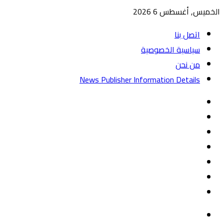
الخميس, أغسطس 6 2026
اتصل بنا
سياسية الخصوصية
من نحن
News Publisher Information Details
واتساب
TikTok
تيلقرام
‏Google
Play
يوتيوب
تويتر
فيسبوك
القائمة