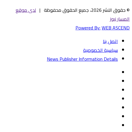
© حقوق النشر 2026، جميع الحقوق محفوظة |
لدى موقع
المسار نيوز
Powered By:
WEB ASCEND
اتصل بنا
سياسية الخصوصية
News Publisher Information Details
فيسبوك
تويتر
يوتيوب
‏Google
Play
تيلقرام
TikTok
واتساب