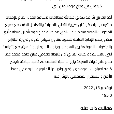
أكد الفريق شرطة صديق عبدالله عبدالقادر مساعد المدير العام للإمداد
مشرف ولايات كردفان ضرورة التحلي بالمهنية والتعامل الطيب مع جميع
المكونات المجتمعية جاء ذلك لدى مخاطبته وداع قوة تأمين منطقة أبيي
بحضور مدير الإدارة العامة للحدود متناول مهام القوة وضرورة الالتزام
بالبرتكولات الموقعة بين السودان وجنوب السودان والتنسيق مع إشرافية
أبيي. ناقلا للقوة تحيات الفربق أول شرطة حقوقي عنان حامد محمد عمر
مدير عام قوات الشرطة وزير الداخلية المكلف مع تأكيد سيادته بتوفير
كافة احتياجات القوة حتى تؤدي واجباتها القانونية اللازمة في حفظ
الأمن والاستقرار المجتمعي بالإشرافية
نوفمبر 13, 2022
195
0
تويتر
ڤايبر
طباعة
تيلقرام
ماسنجر
ماسنجر
واتساب
فيسبوك
مشاركة
مقالات ذات صلة
عبر