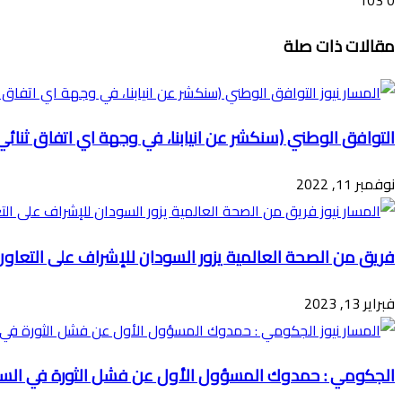
103
0
تويتر
ڤايبر
طباعة
تيلقرام
ماسنجر
ماسنجر
واتساب
فيسبوك
مشاركة
مقالات ذات صلة
عبر
البريد
التوافق الوطني (سنكشر عن انيابنا، في وجهة اي اتفاق ثنائي
نوفمبر 11, 2022
فريق من الصحة العالمية يزور السودان للإشراف على التعاون
فبراير 13, 2023
الجكومي : حمدوك المسؤول الأول عن فشل الثورة في الس