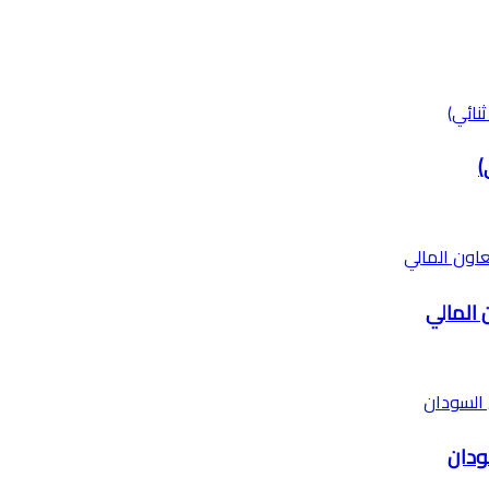
)
 المالي
ودان