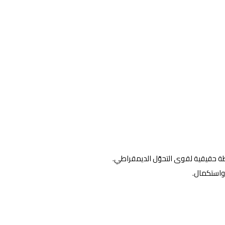
رطة حقيقية لقوى التحوّل الديمقراطي.
 واستكمال.