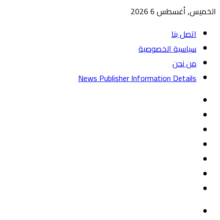
الخميس, أغسطس 6 2026
اتصل بنا
سياسية الخصوصية
من نحن
News Publisher Information Details
واتساب
TikTok
تيلقرام
‏Google
Play
يوتيوب
تويتر
فيسبوك
القائمة