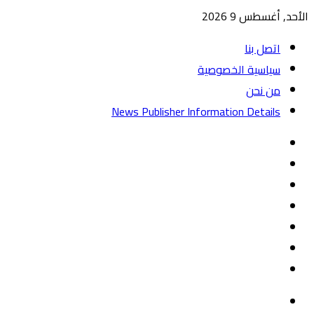
الأحد, أغسطس 9 2026
اتصل بنا
سياسية الخصوصية
من نحن
News Publisher Information Details
واتساب
TikTok
تيلقرام
‏Google
Play
يوتيوب
تويتر
فيسبوك
القائمة