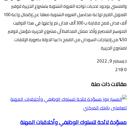
والمنسي بوجود تحديات تواجه العروة الشتوية بمشروع الجزيرة لتوفير
التمويل اللازم لزراعة محاصيل العروه الشتوية معلنا عن إكتمال زراعة 100
ألف فدان قمح مقارنة ب 300 ألف فدان تم زراعتها في هذا التوقيت
الموسم المنصرم وأكد ممثل المحافظ أن مشروع الجزيره مؤهل لتوفير
50% من إحتياجات السودان من القمح داعيا الدولة بضرورة الإلتفات
لمشروع الجزيرة
ديسمبر 9, 2022
218
0
تويتر
ڤايبر
طباعة
تيلقرام
ماسنجر
ماسنجر
واتساب
فيسبوك
مشاركة
مقالات ذات صلة
عبر
البريد
مسوّدة لائحة للسلوك الوظيفي وأخلاقيات المهنة