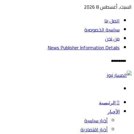
السبت, أغسطس 8 2026
اتصل بنا
سياسية الخصوصية
من نحن
News Publisher Information Details
واتساب
TikTok
تيلقرام
تويتر
‏Google
يوتيوب
فيسبوك
القائمة
Play
بحث
عن
الرئيسية
الأخبار
أخبار سياسية
أخبار اقتصادية