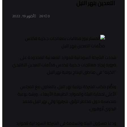
التعدين بنهر النيل
0
261
أكتوبر 19, 2022
شددت الشركة السودانية للموارد المعدنية المحدودة على
ضرورة إيجاد معالجات جـذرية لتكدس مخلَّفات التعدين التقليدي
“الكرتة” في مناطق الإنتاج بولاية نهر النيل.
ونظًّم مكتب الشركة بولاية نهر النيل، بالتعاون مع المجلس
الأعلى لحماية البيئة والموارد الطبيعية الأربعاء ، ورشة نوعية
متخصصة حول مخاطر الزئبق، شرفها والي نهر النيل محمد
البدوي أبوقرون،
ودعا مسؤول البيئة والسلامة في الشركة السودانية للموارد