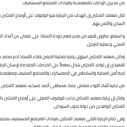
من مديري الإدارات بالمعتمدية وقيادات المجتمع المستضيف.
قال معتمد اللاجئين إن الهدف من الزيارة هو الوقوف على أوضاع اللاجئين و
السكن والأمن لهم.
و استمع عطرون لتنوير من مدير معبر جودة الاستاذ علي عثمان عن أعداد الد
الصحي وعملية الترحيل.
وكان معتمد اللاجئين استهل زيارته لمحلية الجبلين بلقاء الأستاذ آدم محمد س
التنفيذي إن تواجد اللاجئين شكل ضغطاً علي الخدمات المقدمة لإنسان الج
لجنة أمن المحلية والسلاطين في المعسكرات والمجتمع المضيف ومعتمدية ال
من جانبه أشاد اللواء معاش عماد مصطفى أحمد مساعد معتمد اللاجئين بولاية
وقال إن زيارة معتمد اللاجئين جاءت للوقوف الفعلي على أوضاع اللاجئين بال
اللاجئين الوافدين من دولة جنوب السودان.
وفي ختام الزيارة التقي معتمد اللاجئين بقيادات المجتمع المستضيف بمحل
بابوضلوع والتزام المعتمدية بالخدمات لاهالي المنطقة.