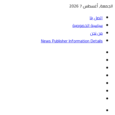
الجمعة, أغسطس 7 2026
اتصل بنا
سياسية الخصوصية
من نحن
News Publisher Information Details
واتساب
TikTok
تيلقرام
‏Google
Play
يوتيوب
تويتر
فيسبوك
القائمة