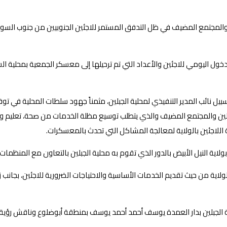
المجتمع المضيف في ظل التدفق المستمر للاجئين الجنوبيين من جنوب السودان،
خول اليومي للاجئين والأعداد التي تم ترحيلها إلى معسكر الجمعية بمحلية ال
بيل نائب المدير التنفيذي لمحلية الجبلين، مثمناً جهود سلطات المحلية في توف
بلين والمجتمع المضيف والذي يتطلب توسيع مظلة الخدمات من صحة، تعليم و
لاجئين بالولاية لمعالجة المشاكل التي تحدث بالمعسكرات.
 النيل الأبيض بالدور الذي تقوم به محلية الجبلين بالتعاون مع المنظمات 
ولاية من حيث تقديم الخدمات الأساسية والاحتياجات الضرورية للاجئين، بجانب
ية الجبلين بدار العمدة يوسف أحمد أحمد يوسف بمنطقة أبوضلوع وناقش رؤية