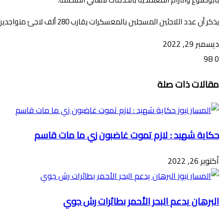
يذكر أن عدد اللاجئين المسجلين بالمعسكرات يقارب 280 ألف لاجئ متواجدين في عشرة معسكرات كما توجد أعداد كبيرة من اللاجئين بمدن الولاية يقدر عددهم بخمسين الف لاجئ.
ديسمبر 29, 2022
98
0
تويتر
ڤايبر
طباعة
تيلقرام
ماسنجر
ماسنجر
واتساب
فيسبوك
مشاركة
مقالات ذات صلة
عبر
البريد
حكاية شهيد : لازم تموت غاضبون زي ما مات قاسم
أكتوبر 26, 2022
البرهان يدعم البحر الأحمر بطائرات رش جوي