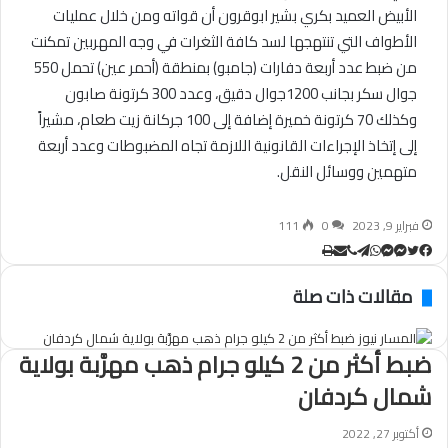
الأبيض العميد بكري بشير ابوقرون أن قواته ومن خلال عمليات
الأطواف التي تنتهجها لسد كافة الثغرات في وجه المهربين تمكنت
من ضبط عدد أربعة دفارات (جامبو) بمنطقة (أحمر عين) تحمل 550
جوال سكر بجانب 1200جوال دقيق، وعدد 300 كرتونة صابون
وكذلك 70 كرتونة خميرة إضافة إلى 100 جركانة زيت طعام، مشيراً
إلى إتخاذ الإجراءات القانونية اللازمة تجاه المضبوطات وعدد أربعة
متهمين ووسائل النقل.
فبراير 9, 2023
0
111
تويتر
ڤايبر
طباعة
تيلقرام
ماسنجر
ماسنجر
واتساب
مشاركة
فيسبوك
عبر
مقالات ذات صلة
البريد
ضبط أكثر من 2 كيلو جرام ذهب مهرَّبة بولاية
شمال كردفان
أكتوبر 27, 2022