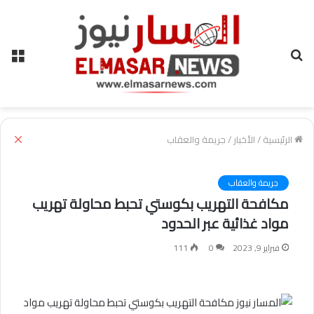
بحث
الق
عن
إغل
الرئيسية
/
الأخبار
/
جريمة والعقاب
جريمة والعقاب
مكافحة التهريب بكوستي تحبط محاولة تهريب
مواد غذائية عبر الحدود
فبراير 9, 2023
0
111