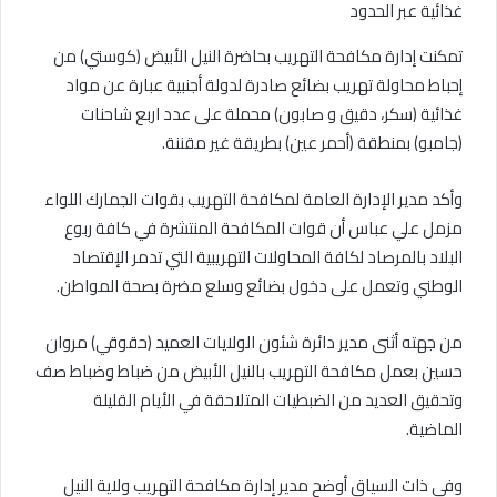
تمكنت إدارة مكافحة التهريب بحاضرة النيل الأبيض (كوستي) من
إحباط محاولة تهريب بضائع صادرة لدولة أجنبية عبارة عن مواد
غذائية (سكر، دقيق و صابون) محملة على عدد اربع شاحنات
(جامبو) بمنطقة (أحمر عين) بطريقة غير مقننة.
وأكد مدير الإدارة العامة لمكافحة التهريب بقوات الجمارك اللواء
مزمل علي عباس أن قوات المكافحة المنتشرة في كافة ربوع
البلاد بالمرصاد لكافة المحاولات التهريبية التي تدمر الإقتصاد
الوطني وتعمل على دخول بضائع وسلع مضرة بصحة المواطن.
من جهته أثنى مدير دائرة شئون الولايات العميد (حقوقي) مروان
حسين بعمل مكافحة التهريب بالنيل الأبيض من ضباط وضباط صف
وتحقيق العديد من الضبطيات المتلاحقة في الأيام القليلة
الماضية.
وفي ذات السياق أوضح مدير إدارة مكافحة التهريب ولاية النيل