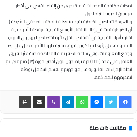
تمكنت مكافحة المخدرات فرعية بحري من إلقاء القبض على أخطر
مروجين للحبوب الترامادول.
وبالعودة لتفاصيل الضبطية تفيد متابعات (المكتب الصحفي للشرطة )
أن الضبطية تمت في إطار الانتشار الأوسع للفرعية ويقظة الأفراد حيث
اشتبه أفراد الفرعية في أشخاص داخل دائرة اختصاصها يروجون الحبوب
الممنوعة. على إثرها تم تكوين فريق محترف لهذا الأمر وعمل على رصد
وجمع المعلومات. وفي ساعة الصفر تمت المداهمة حيث عثر الفريق
العامل علي عدد (٦٢٢٠) حبة ترامادول بلون أخضر بحوزة (٣ ) متهمين. تم
اتخاذ الإجراءات القانونية فى مواجهتهم بقسم التكامل توطئة
لتقديمهم للمحاكمة.
فيسبوك
تويتر
ماسنجر
واتساب
تيلقرام
ڤايبر
مشاركة عبر البريد
طباعة
مقالات ذات صلة