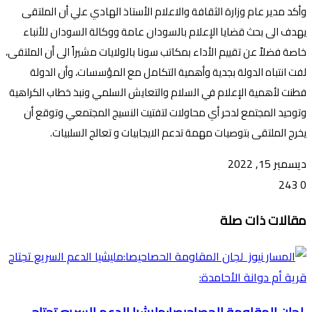
وأكد مدير عام وزارة الثقافة والاعلام الأستاذ الهادي علي أن الملتقى
يهدف الى بحث قضايا الإعلام بالسودان عامة ووكالة السودان للأنباء
خاصة فضلاً عن تقييم الأداء بمكاتب سونا بالولايات مشيراً الى أن الملتقى،
لفت انتباه الدولة بجدية وأهمية التكامل مع المؤسسات، وأن الدولة
فطنت لأهمية الإعلام في السلام والتعايش السلمي ونبذ خطاب الكراهية
وتوحيد المجتمع لدحر أي محاولات لتفتيت النسيج المجتمعي وتوقع أن
يخرج الملتقى بتوصيات مهمة تدعم الايجابيات و تعالج السلبيات.
ديسمبر 15, 2022
243
0
تويتر
ڤايبر
طباعة
تيلقرام
ماسنجر
ماسنجر
واتساب
فيسبوك
مشاركة
مقالات ذات صلة
عبر
البريد