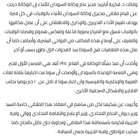
وقالت د. فكرية أبايزيد مدير عام وكالة السودان للأنباء إن الوكالة درجت
على قيام ملتقى مديري وكالة السودان للأنباء بالولايات في كل فترة
بهدف تقييم الأداء التحريري والإداري والاطمئنان على أن عمل مكاتبها
بالولايات تتسق مع المركز بصورة فاعلة وتعكس هموم وقضايا الولايات
والتعرف على أوضاع هذه المكاتب من النواحي البشرية، وأضافت كما أن
مثل هذه الملتقيات تتيح (لسونا) سد الفجوات التى تظهر بسبب أو آخر.
وأكدت أن منذ نشأة الوكاله في العام .١٩٧ تُعد هي المصدر الأول للخبر،
وهي المنصه الوحيدة بالسودان وأوضحت أن سونا تبث اخبارها بثلاثه لغات
العربية والإنجليزية والفرنسية وان اخبار سونا لا تقل عن ١٠٠ خبر يوميا بجانب
التقارير والاشكال الصحفية الأخرى .
وأعربت عن شكرها لكل من ساهم في انعقاد هذا الملتقى خاصة السيد
وزير ديوان الحكم الاتحادي، وزير الإعلام والثقافة الاتحادي ووالي ولاية
الجزيرة لتكرمه باستصافة هذا الملتقى وتجاوبه حتى تكلل بالنجاح كما
شكرت مواطني ولاية الجزيرة بحسن الضيافة .