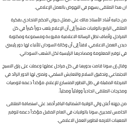
ان هذا الملتقى يسهم في النهوض بالعمل الإعلامي.
من جانبه أشاد الأستاذ مالك علي ممثل ديوان الحكم الاتحادي بفكرة
الملتقى الرابع بالولايات مشيراً إلى أن الإعلام يلعب دوراً كبيراً في كل
المراحل، وأضاف تظل الرسالة الاعلامية مقروءة ومسموعة ومكتوبة
ديدن العمل الاعلامي، لافتاً إلى أن وكالة السودان للأنباء لها دور رئيسي
في توفير المعلومة ومصادرها الرئيسية لكل الشعب السوداني.
وقال إن سونا قامت بدورها في كل مراحل عملها وعملت على رتق النسيج
الاجتماعي وتحقيق السلام والتعايش السلمي، وتمنى لها الدور الرائد في
المرحلة المقبلة في ظل التطور المتسارع للإعلام، مؤكداً دعمه لتوصيات
ومخرجات الملتقى اتحادياً وولائياً ومحلياً.
من جهته أعلن والي الولاية الشمالية الباقر أحمد علي استضافة الملتقى
الخامس لمديري سونا بالولايات في العام المقبل مؤكداً دعمه لتوفير
المعينات اللازمه لتطوير العمل الاعلامي.