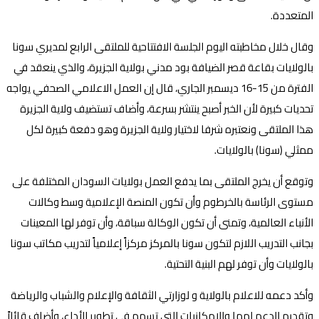
المتعددة.
وقال خلال مخاطبته اليوم الجلسة الافتتاحية للملتقى الرابع لمديري سونا
بالولايات بقاعة قصر الضيافة بود مدني بولاية الجزيرة، والذي ينعقد في
الفترة من 15-16 ديسمبر الجاري، قال إن العمل الاعلامي الصحفي يواجه
تحديات كبيرة لأن الخبر أصبح ينتشر بسرعة، وأضاف تستضيف ولاية الجزيرة
هذا الملتقى ونعتبره شرفا لاختيار ولاية الجزيرة وهو دفعة كبيرة لكل
ممثلي (سونا) بالولايات.
وتوقع أن يخرج الملتقى بما يدفع العمل بولايات السودان المختلفة على
مستوى الرئاسة بالخرطوم وأن تكون المنصة الإعلامية وسط وكالات
الأنباء العالمية، وتمنى أن تكون الوكالة سباقة، وأن توفر لها المعينات
بجانب التدريب اللازم لتكون سونا بالمركز مركزاً إعلامياً لتدريب مكاتب سونا
بالولايات وأن توفر لهم البنية التحتية.
وأكد دعمه للاعلام بالولاية و لوزارتي الثقافة والإعلام والشباب والرياضة
وتقديم الدعم لهما والامكانيات التي تسهم في تطوير الأداء، وأضاف قائلاً