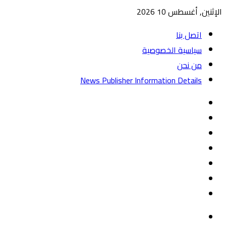
الإثنين, أغسطس 10 2026
اتصل بنا
سياسية الخصوصية
من نحن
News Publisher Information Details
واتساب
TikTok
تيلقرام
‏Google
Play
يوتيوب
تويتر
فيسبوك
القائمة