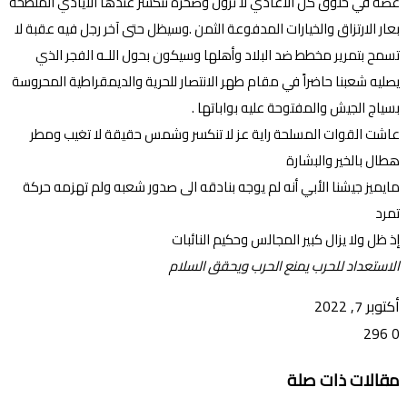
غصة في حلوق كل الأعادي لا تزول وصخرة تتكسر عندها الأيادي الملطخة
بعار الارتزاق والخيارات المدفوعة الثمن .وسيظل حتى آخر رجل فيه عقبة لا
تسمح بتمرير مخطط ضد البلاد وأهلها وسيكون بحول اللـه الفجر الذي
يصليه شعبنا حاضراً في مقام طهر الانتصار للحرية والديمقراطية المحروسة
بسياج الجيش والمفتوحة عليه بواباتها .
عاشت القوات المسلحة راية عز لا تنكسر وشمس حقيقة لا تغيب ومطر
هطال بالخير والبشارة
مايميز جيشنا الأبي أنه لم يوجه بنادقه الى صدور شعبه ولم تهزمه حركة
تمرد
إذ ظل ولا يزال كبير المجالس وحكيم النائبات
الاستعداد للحرب يمنع الحرب ويحقق السلام
أكتوبر 7, 2022
296
0
تويتر
ڤايبر
طباعة
تيلقرام
ماسنجر
ماسنجر
واتساب
فيسبوك
مشاركة
مقالات ذات صلة
عبر