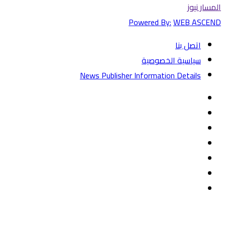
المسار نيوز
Powered By:
WEB ASCEND
اتصل بنا
سياسية الخصوصية
News Publisher Information Details
فيسبوك
تويتر
يوتيوب
‏Google
Play
تيلقرام
TikTok
واتساب
زر
تويتر
تيلقرام
ماسنجر
ماسنجر
واتساب
فيسبوك