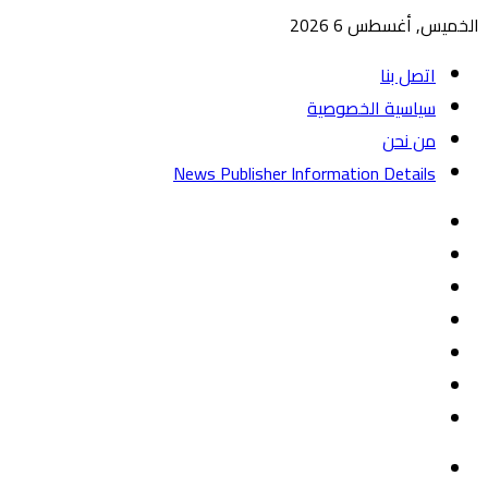
الخميس, أغسطس 6 2026
اتصل بنا
سياسية الخصوصية
من نحن
News Publisher Information Details
واتساب
TikTok
تيلقرام
‏Google
Play
يوتيوب
تويتر
فيسبوك
القائمة