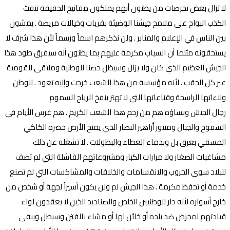
لا تزال بعض تخرصات من يظنون أنهم يملكون مفاتيح الحقيقة تنفث
الكذب البواح على ملامح جيشنا الوضيئة بفريات وخيالات مريضة . يمشون
بين الناس في الإعلام والمنابر . ولن نذكرهم اسماً ورسماً لأن هذا شرف لا
يستحقونه مثلما أن السباب مكرمة عليهم بما يظنون أنه سيفرق طود هذا
الجيش العظيم الذي كان ولا يزال وسيظل حصنا للوطنية وملتقى للقومية
عبر كل الحقب . لأنه مؤسسة من هذا الشعب خرجت وإليه تعود . للوطن
ولاءاتها الراسخة وقناعاتها التي لا تهتز بنفخ الرياح السموم
رجال الجيش ونساؤه هم من رحم هذا الشعب الكريم . هم غرس الأيام في
السفوح والجبال ومنثور أزاهير النضار الذي يمنح الأرض خضرة الكاكي
المسقي بعرق بل وبدماء العطاء والبطولات . لا تشغله عن ذلك
مشاغبات الصغار ولا مرارات الكبار ومشروعاتهم الفاشلة التي لم تضف
للبلاد سوى الحروب والانقسامات والخلافات والمشاكسات التي لم تصنع
خدمة أو تحفظ مكرمة . هذا الجيش لم ولن يكون أسيراً لجهة أو شخص من
خارج أسواره لأنه دار للوطنيين الخلص والصناديد الذين لا يعقدون لواء
قيادتهم لمحرض ضد بلده أو خائن لها أو مشاء بالفتن وسيظل ويبقى