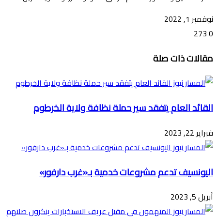
نوفمبر 1, 2022
273
0
تويتر
ڤايبر
طباعة
تيلقرام
ماسنجر
ماسنجر
واتساب
فيسبوك
مشاركة
مقالات ذات صلة
عبر
البريد
القائد العام يتفقد سير حملة نظافة ولاية الخرطوم
فبراير 22, 2023
اليونسيف تدعم مشروعات خدمية بـ«غرب دارفور»
أبريل 5, 2023