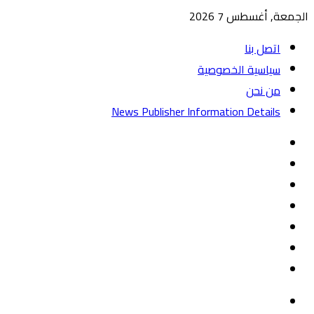
الجمعة, أغسطس 7 2026
اتصل بنا
سياسية الخصوصية
من نحن
News Publisher Information Details
واتساب
TikTok
تيلقرام
‏Google
Play
يوتيوب
تويتر
فيسبوك
القائمة