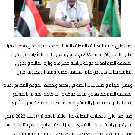
اصدر والي ولاية القضارف المكلف الاستاذ محمد عبدالرحمن محجوب قرارا
ولائيا بالرقم (40) لسنة 2022 م، قضى بتشكيل لجنة للاشراف على قيام
المنطقة الحرة لمدينة دوكة برئاسة مدير عام وزارة المالية والقوى
العاملة بجانب مفوض عام الاستثمار عضوا ومقررا وعضوية آخرين.
وتتمثل مهام واختصاصات اللجنة في تحديد وتخطيط الموقع المقترح لقيام
المنطقة الحرة عند مدخل مدينة دوكة وازالة كافة الموانع بالموقع
واكمال اجراءات تسجيل الموقع لدى السلطات المختصة ومهام أخرى.
كما أصدر والي القضارف المكلف قرارا ولائيا بالرقم (41) لسنة 2022 م نص
على تكوين لجنة الاسناد الشعبي لمركز الشرق لعلاج الاورام برئاسة السيد
عمر محمدين والدكتور معتصم مرسى عضوا ومقررا وعضوية آخرين.