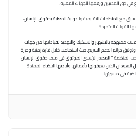
ع في حق المدنيين ورفعها للجهات المعنية.
يق مع المنظمات الاقليمية والدولية المعنية بحقوق الإنسان،
ها القوات المتمردة.
حملات ممنهجة بالتشهير والتشكيك والتهديد لقياداتها من جهات
 وتوثيق جرائم الدعم السريع، حيث استطاعت خلال فترة زمنية وجيزة
أصبحت المنظمة ” المصدر الرئيسي الموثوق في ملف حقوق الإنسان
 السودان الذين يعرفونها بأعمالها وأياديها البيضاء الممتدة
ضية في مسيرتها.