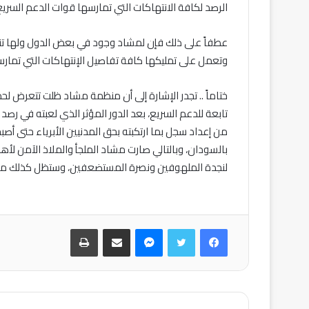
الرصد لكافة الانتهاكات التي تمارسها قوات الدعم السري
عطفاً على ذلك فإن لمشاد وجود في بعض الدول ولها تنس
وتعمل على تمليكها كافة تفاصيل الإنتهاكات التي تمارس
ختاماً .. تجدر الإشارة إلى أن منظمة مشاد ظلت تتعرض ل
تابعة للدعم السريع، بعد الدور المؤثر الذي لعبته في رصد
من إعداد سجل بما ارتكبته بحق المدنيين الأبرياء حتى 
بالسودان، وبالتالي صارت مشاد الملجأ والملاذ الآمن لأهل
لنجدة الملهوفين ونصرة المستضعفين، وستظل كذلك ما
فيسبوك
تويتر
ماسنجر
مشاركة عبر البريد
طباعة