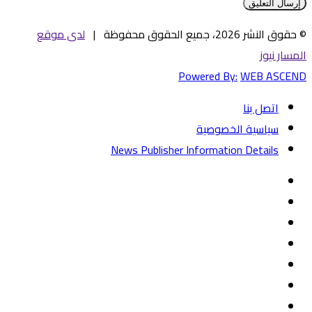
© حقوق النشر 2026، جميع الحقوق محفوظة |
لدى موقع
المسار نيوز
Powered By:
WEB ASCEND
اتصل بنا
سياسية الخصوصية
News Publisher Information Details
فيسبوك
تويتر
يوتيوب
‏Google
Play
تيلقرام
TikTok
واتساب