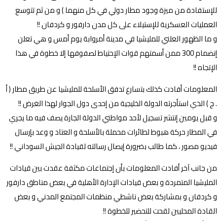
للإستفادة من ميزة وجود مطار دولي في كل منهما ) و من ثم تتوسع
العمليات العسكرية للإستيلاء على كل مدن دارفور و كردفان !!
و ما الظهور العلني للمليشيا في مدينة أمروابة يوم أمس و هي تعلن
إنضمام 300 ممن أسمتهم قوات الإحتياط لصفوفها إلا خطوة في هذا
الإتجاه !!
المعلومات أفادت كذلك بتسارع تدفق الأسلحة للمليشيا عن طريق مطار ( أ
. ج ) الذي استأجرته الدولة الخليجية من إحدى دول الجوار لهذا الغرض !!
و قبل يومين إنتشر تسجيل لأحد مواطني الدولة الجارة يصف فيه ما يجري
في المطار حركة هبوط لطائرات محملة بالأسلحة و العتاد و وعد بإرسال
فيديو مصور ، كما طالب بضرورة إيصال رسالته لقيادة الجيش السوداني !!
من جانب آخر أفادت المعلومات بأن إجتماعات مكثفة عقدت بين قيادات
المليشيا المتمردة و بعض قيادات الإدارة الأهلية في بعض مناطق دارفور
و كردفان و بمشاركة بعض ناشطي منظمات المجتمع المدني و بعض
القادة المحليين لقحت للتحضير للخطوة !!