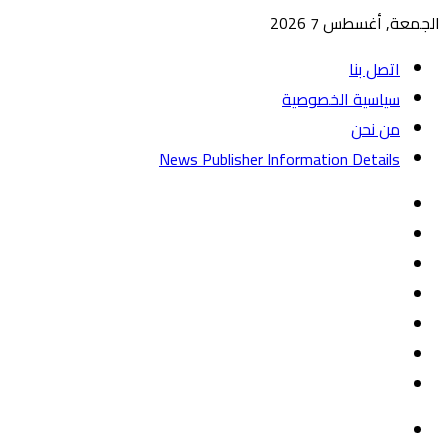
الجمعة, أغسطس 7 2026
اتصل بنا
سياسية الخصوصية
من نحن
News Publisher Information Details
واتساب
TikTok
تيلقرام
‏Google
Play
يوتيوب
تويتر
فيسبوك
القائمة