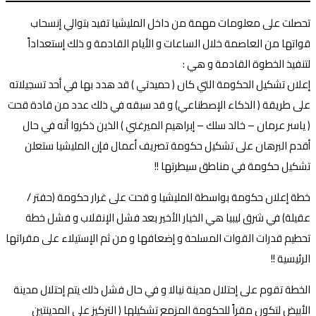
تحصلت على معلومات مهمة من داخل المليشيا تفيد بتوالي إنسحاب
قواتها من العاصمة خلال الساعات و الأيام القادمة و ذلك إستعداداً
لتنفيذ الخطوة القادمة و هي :
إعلان تشكيل الحكومة التي كان ( حميدتي ) قد هدد بها في أحد تسجيلاته
على طريقة ( الذكاء الإصطناعي) و قد سبقه في ذلك عدد من قادة قحت
( ياسر عرمان – خالد سلك – إبراهيم الميرغني ) الذين ذكروا أنه في حال
أقدم البرهان على تشكيل حكومة تصريف أعمال فإن المليشيا ستعلن
تشكيل حكومة في مناطق سيطرتها !!
خطة إعلان حكومة بواسطة المليشيا و قحت على غرار حكومة (حفتر /
عقيلة) في شرق ليبيا هي الخيار الأخير بعد فشل الإنقلاب و فشل خطة
تحطيم قدرات القوات المسلحة و إضعافها و من ثم الإستيلاء على مقراتها
الرئيسية !!
الخطة تقوم على إحتلال مدينة نيالا و في حال فشل ذلك يتم إحتلال مدينة
الأبيض لتكون مقراً للحكومة المزمع تشكيلها ( التركيز على المدينتين