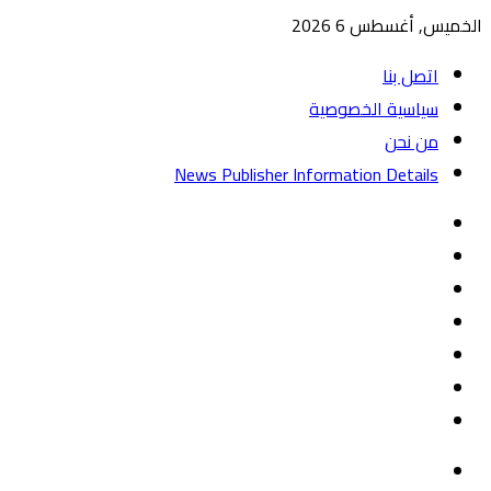
الخميس, أغسطس 6 2026
اتصل بنا
سياسية الخصوصية
من نحن
News Publisher Information Details
واتساب
TikTok
تيلقرام
‏Google
Play
يوتيوب
تويتر
فيسبوك
القائمة