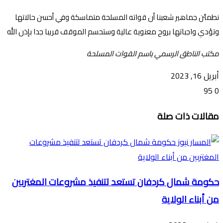
نطمئن جماهير شعبنا أن قواته المسلحة متماسكة وفي أحسن حالاتها
وتؤدي واجباتها بروح معنوية عالية وستحسم الموقف قريبا جدا بإذن الله
مكتب الناطق الرسمي باسم القوات المسلحة
أبريل 16, 2023
95
0
تويتر
ڤايبر
طباعة
تيلقرام
ماسنجر
ماسنجر
واتساب
فيسبوك
مشاركة
مقالات ذات صلة
عبر
البريد
حكومة شمال كردفان تستعد لتنفيذ مشروعات المغتربين
من أبناء الولاية