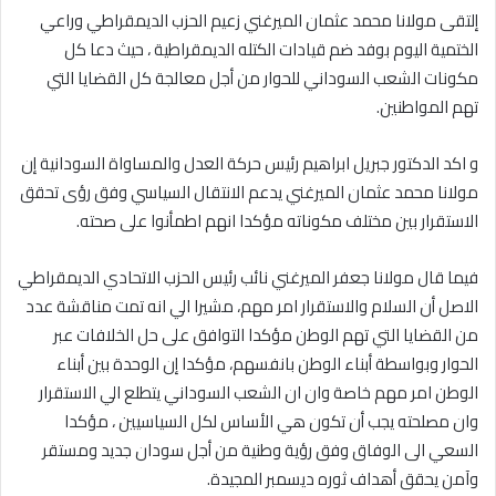
إلتقى مولانا محمد عثمان الميرغني زعيم الحزب الديمقراطي وراعي
الختمية اليوم بوفد ضم قيادات الكتله الديمقراطية ، حيث دعا كل
مكونات الشعب السوداني للحوار من أجل معالجة كل القضايا التي
تهم المواطنين.
و اكد الدكتور جبريل ابراهيم رئيس حركة العدل والمساواة السودانية إن
مولانا محمد عثمان الميرغني يدعم الانتقال السياسي وفق رؤى تحقق
الاستقرار بين مختلف مكوناته مؤكدا انهم اطمأنوا على صحته.
فيما قال مولانا جعفر الميرغني نائب رئيس الحزب الاتحادي الديمقراطي
الاصل أن السلام والاستقرار امر مهم، مشيرا الي انه تمت مناقشة عدد
من القضايا التي تهم الوطن مؤكدا التوافق على حل الخلافات عبر
الحوار وبواسطة أبناء الوطن بانفسهم، مؤكدا إن الوحدة بين أبناء
الوطن امر مهم خاصة وان ان الشعب السوداني يتطلع الي الاستقرار
وان مصلحته يجب أن تكون هي الأساس لكل السياسيين ، مؤكدا
السعي الى الوفاق وفق رؤية وطنية من أجل سودان جديد ومستقر
وآمن يحقق أهداف ثوره ديسمبر المجيدة.