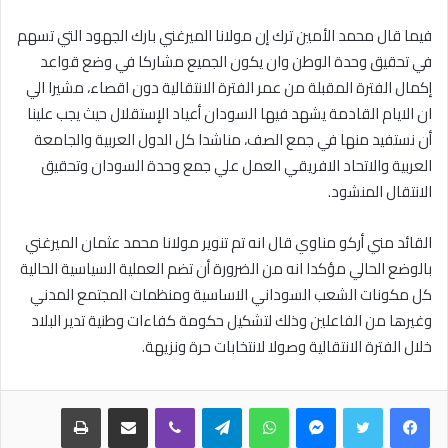
فيما قال محمد الأمين ترك إن مولانا الميرغني بارك الجهود التي تسهم
في تحقيق وحدة الوطن وان يكون الجميع مشاركا في وضع قواعد
إكمال الفترة المقبلة من عمر الفترة الانتقالية دون اقصاء، مشيرا الي
ان الايام القادمة يشهد فيها السودان أعياد الإستقلال حيث يجب علينا
أن نستفيد منها في جمع الصف، مناشدا كل الدول العربية والجامعة
العربية والاتحاد الافريقي العمل علي جمع وحدة السودان وتحقيق
الانتقال المنشود.
القائد مني أركو مناوي قال انه تم تنوير مولانا محمد عثمان الميرغني
بالوضع الحالي مؤكدا انه من الضرورة أن تضم العملية السياسية الحالية
كل مكونات الشعب السوداني الاساسية ومنظمات المجتمع المدني
وغيرها من الفاعلين وذلك لتشكيل حكومة كفاءات وطنية تدير البلاد
خلال الفترة الانتقالية وصولا لانتخابات حرة ونزيهة.
فيسبوك
تويتر
ماسنجر
واتساب
تيلقرام
ڤايبر
مشاركة عبر البريد
طباعة