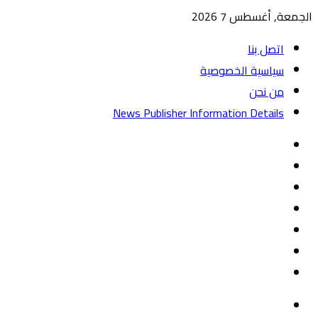
الجمعة, أغسطس 7 2026
اتصل بنا
سياسية الخصوصية
من نحن
News Publisher Information Details
واتساب
TikTok
تيلقرام
‏Google
Play
يوتيوب
تويتر
فيسبوك
القائمة