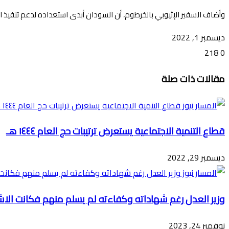
وأضاف السفير الإثيوبي بالخرطوم، أن السودان أبدى استعداده لدعم تنفيذ ات
ديسمبر 1, 2022
218
0
تويتر
ڤايبر
طباعة
تيلقرام
ماسنجر
ماسنجر
واتساب
فيسبوك
مشاركة
مقالات ذات صلة
عبر
البريد
قطاع التنمية الاجتماعية يستعرض ترتيبات حج العام ١٤٤٤ هـ
ديسمبر 29, 2022
وزير العدل رغم شهاداته وكفاءته لم يسلم منهم فكانت الا
نوفمبر 24, 2023