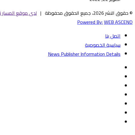
© حقوق النشر 2026، جميع الحقوق محفوظة |
لدى موقع المسار ني
Powered By:
WEB ASCEND
اتصل بنا
سياسية الخصوصية
News Publisher Information Details
فيسبوك
تويتر
يوتيوب
‏Google
Play
تيلقرام
TikTok
واتساب