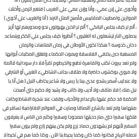
وأخوي علي إبن عمي ، وأنا وإبن عمي علي الغريب ) فتغير الزمن وأختلت
الموازين واضطربت المقاييس فأصبح المثل الترند ( أنا والغريب علي أخوي )
، ألم تر كيف يجلس اليانكي ؟ ألم تر الذين يهرولون نحو وصدورهم لها أزيز
يحملون النار ليشعلون له الغليون ؟ أنظروا كيف يجلس علي الككر ويتصاعد
دخان كدوسه ؟ هكذا تكون الأوطان في زمان المتاهات والزمان
المسغبة حين يختفي الفلاسفة ويموت الحكماء وتغلق المكتبات أبوابها
ولم تعد بيروت تكتب والقاهرة تطبع والخرطوم تقرأ فلا دار سودانية قائمة
ولا مروي بوكشوب حاضرة ولا مثقف بجانب الشاطيء الغربي أو الشرقي
ولا عندليب أسمر يشدو عدي بينا يا ريس ولا شاعر يخاطب النيل ( هل أنا يا
نيل منك ) فلا مثقف ولا أديب ولا كاتب ولا رشيد ولا حكيم حتي أصبحت
الحكمة قد حكم عليها بالإعدام والأحزاب وقفت عند شجرة النشاط وكانت
منتهاها ولم تعد بالشارع التصاقا وصارت في العوالم الافتراضية تسافر في
فلكها سفيرا حتي صار حديثها ممجوجا وسفيرا وكثير من الناس لا يعرفون
السفير لأنهم لم يشهدون حصاد زرع ولم يكن بينهم زارع ولم يرون سفيرا
تحمله الرياح فكانوا كما كان وكما يحيط بنا الآن ، وكنا كما هم في تخبط لا