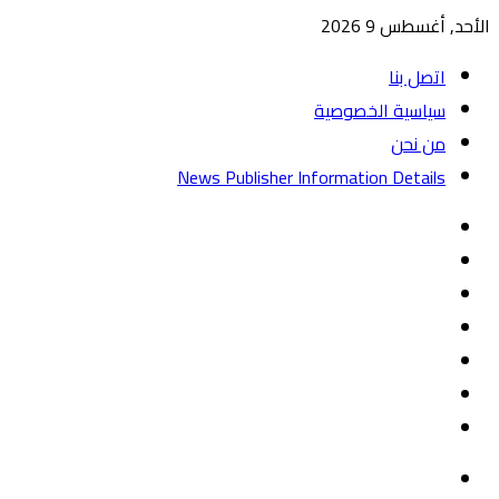
الأحد, أغسطس 9 2026
اتصل بنا
سياسية الخصوصية
من نحن
News Publisher Information Details
واتساب
TikTok
تيلقرام
‏Google
Play
يوتيوب
تويتر
فيسبوك
القائمة