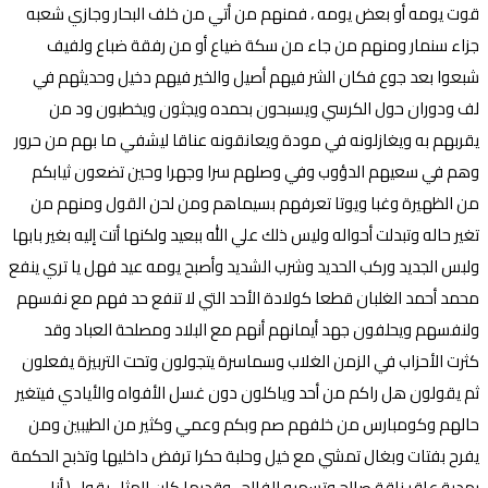
قوت يومه أو بعض يومه ، فمنهم من أتي من خلف البحار وجازي شعبه
جزاء سنمار ومنهم من جاء من سكة ضياع أو من رفقة ضباع ولفيف
شبعوا بعد جوع فكان الشر فيهم أصيل والخير فيهم دخيل وحديثهم في
لف ودوران حول الكرسي ويسبحون بحمده ويجثون ويخطبون ود من
يقربهم به ويغازلونه في مودة ويعانقونه عناقا ليشفي ما بهم من حرور
وهم في سعيهم الدؤوب وفي وصلهم سرا وجهرا وحين تضعون ثيابكم
من الظهيرة وغبا ويوتا تعرفهم بسيماهم ومن لحن القول ومنهم من
تغير حاله وتبدلت أحواله وليس ذلك علي الله ببعيد ولكنها أتت إليه بغير بابها
ولبس الجديد وركب الحديد وشرب الشديد وأصبح يومه عيد فهل يا تري ينفع
محمد أحمد الغلبان قطعا كولادة الأحد التي لا تنفع حد فهم مع نفسهم
ولنفسهم ويحلفون جهد أيمانهم أنهم مع البلاد ومصلحة العباد وقد
كثرت الأحزاب في الزمن الغلاب وسماسرة يتجولون وتحت التربيزة يفعلون
ثم يقولون هل راكم من أحد وياكلون دون غسل الأفواه والأيادي فيتغير
حالهم وكومبارس من خلفهم صم وبكم وعمي وكثير من الطيبين ومن
يفرح بفتات وبغال تمشي مع خيل وحلبة حكرا ترفض داخليها وتذبح الحكمة
بمدية عاقر ناقة صالح وتسميه الفالح ، وقديما كان المثل يقول ( أنا