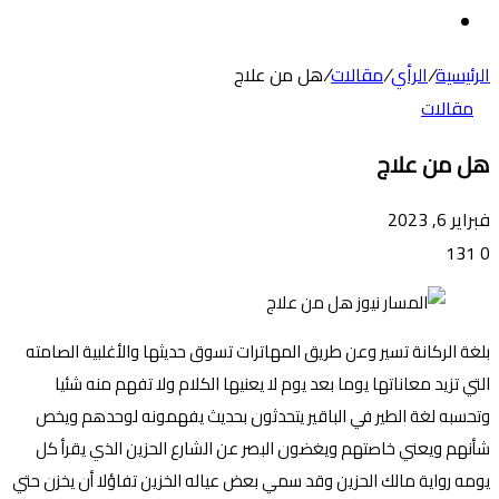
عن
الوضع
المظلم
الرئيسية
/
الرأي
/
مقالات
/
هل من علاج
مقالات
هل من علاج
فبراير 6, 2023
131
0
بلغة الركانة تسير وعن طريق المهاترات تسوق حديثها والأغلبية الصامته
التي تزيد معاناتها يوما بعد يوم لا يعنيها الكلام ولا تفهم منه شئيا
وتحسبه لغة الطير في الباقير يتحدثون بحديث يفهمونه لوحدهم ويخص
شأنهم ويعني خاصتهم ويغضون البصر عن الشارع الحزين الذي يقرأ كل
يومه رواية مالك الحزين وقد سمي بعض عياله الخزين تفاؤلا أن يخزن حتي