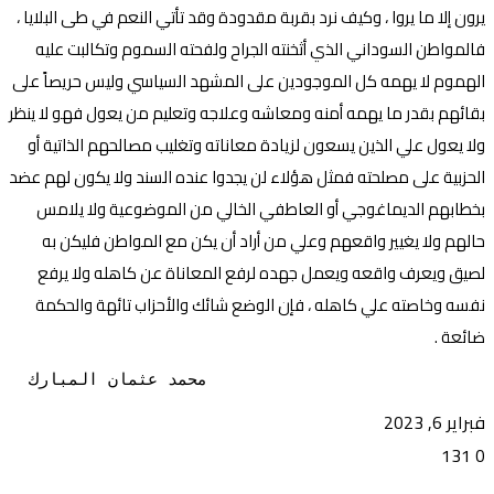
يرون إلا ما يروا ، وكيف نرد بقربة مقدودة وقد تأتي النعم في طى البلايا ،
فالمواطن السوداني الذي أثخنته الجراح ولفحته السموم وتكالبت عليه
الهموم لا يهمه كل الموجودين على المشهد السياسي وليس حريصاً على
بقائهم بقدر ما يهمه أمنه ومعاشه وعلاجه وتعليم من يعول فهو لا ينظر
ولا يعول علي الذين يسعون لزيادة معاناته وتغليب مصالحهم الذاتية أو
الحزبية على مصلحته فمثل هؤلاء لن يجدوا عنده السند ولا يكون لهم عضد
بخطابهم الديماغوجي أو العاطفي الخالي من الموضوعية ولا يلامس
حالهم ولا يغيير واقعهم وعلي من أراد أن يكن مع المواطن فليكن به
لصيق ويعرف واقعه ويعمل جهده لرفع المعاناة عن كاهله ولا يرفع
نفسه وخاصته علي كاهله ، فإن الوضع شائك والأحزاب تائهة والحكمة
ضائعة .
  محمد عثمان المبارك
فبراير 6, 2023
131
0
تويتر
ڤايبر
طباعة
تيلقرام
ماسنجر
ماسنجر
واتساب
فيسبوك
مشاركة