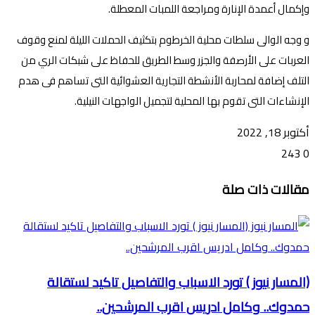
وإكمال أعمدة الإنارة ومراجعة اللمبات المعطلة.
و وجه الوالى سلطات محلية الخرطوم بتكثيف الحملات الليلة لمنع وقوف
العربات على الأرصفة والجزر وسط الطريق للحفاظ على شبكات الري من
التلف إضافة لمحاربة الأنشطة التجارية العشوائية التى تساهم فى هدم
الإنشاءات التى تقوم بها المحلية لتجميل الواجهات النيلية.
أكتوبر 18, 2022
243
0
تويتر
ڤايبر
طباعة
تيلقرام
ماسنجر
ماسنجر
واتساب
فيسبوك
مشاركة
مقالات ذات صلة
عبر
البريد
(المسار نيوز ) تورد الاسباب والتفاصيل تاكيد لستقالة
حمدوك.. وكامل ادريس اقرب المرشحين..