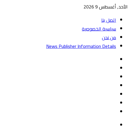
الأحد, أغسطس 9 2026
اتصل بنا
سياسية الخصوصية
من نحن
News Publisher Information Details
واتساب
TikTok
تيلقرام
‏Google
Play
يوتيوب
تويتر
فيسبوك
القائمة