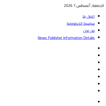
الجمعة, أغسطس 7 2026
اتصل بنا
سياسية الخصوصية
من نحن
News Publisher Information Details
واتساب
TikTok
تيلقرام
‏Google
Play
يوتيوب
تويتر
فيسبوك
القائمة