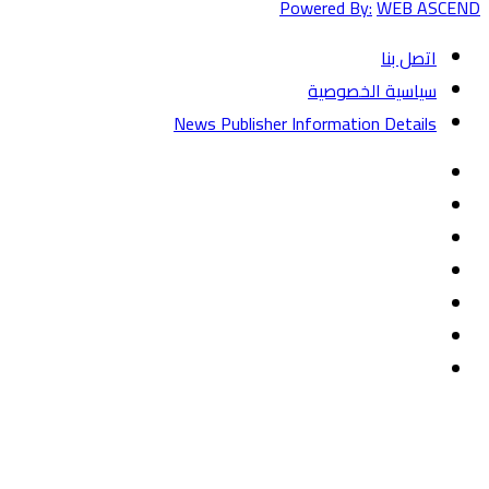
Powered By:
WEB ASCEND
اتصل بنا
سياسية الخصوصية
News Publisher Information Details
فيسبوك
تويتر
يوتيوب
‏Google
Play
تيلقرام
TikTok
واتساب
زر
تويتر
تيلقرام
ماسنجر
ماسنجر
واتساب
فيسبوك
الذهاب
إلى