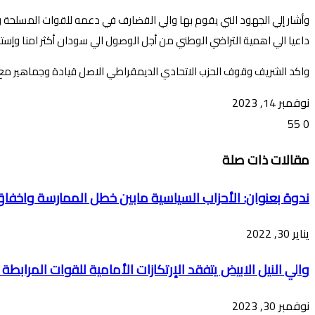
وأشار إلي الجهود التي يقوم بها والي القضارف في دعمه للقوات المسلحة والع
داعيا الي اهمية التراضي الوطني من أجل الوصول الي سودان أكثر امنا وإستقرا
واكد الشريف وقوف الحزب الاتحادي الديمقراطي الاصل قيادة وجماهير م
نوفمبر 14, 2023
55
0
تويتر
ڤايبر
طباعة
تيلقرام
ماسنجر
ماسنجر
واتساب
فيسبوك
مشاركة
مقالات ذات صلة
عبر
البريد
ندوة بعنوان: الأحزاب السياسية مابين خطل الممارسة واخفاق
يناير 30, 2022
والي النيل الابيض يتفقد الإرتكازات الأمامية للقوات المرابطة
نوفمبر 30, 2023