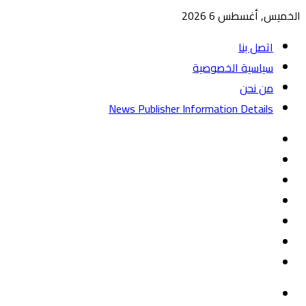
الخميس, أغسطس 6 2026
اتصل بنا
سياسية الخصوصية
من نحن
News Publisher Information Details
واتساب
TikTok
تيلقرام
‏Google
Play
يوتيوب
تويتر
فيسبوك
القائمة