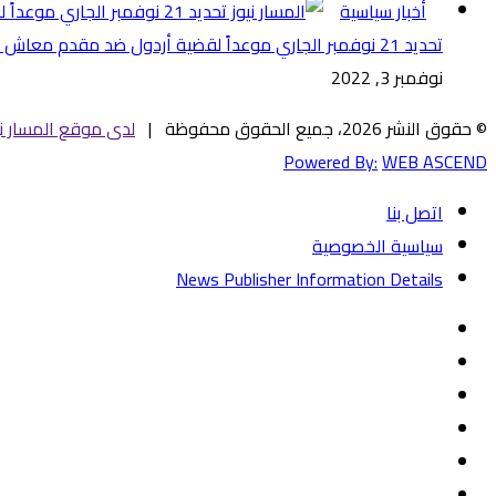
أخبار سياسية
تحديد 21 نوفمبر الجاري موعداً لقضية أردول ضد مقدم معاش عبدالله سليمان
نوفمبر 3, 2022
© حقوق النشر 2026، جميع الحقوق محفوظة |
لدى موقع المسار ني
Powered By:
WEB ASCEND
اتصل بنا
سياسية الخصوصية
News Publisher Information Details
فيسبوك
تويتر
يوتيوب
‏Google
Play
تيلقرام
TikTok