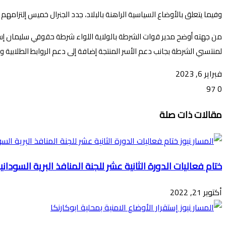
وفيما يتعلق بالأوضاع السياسية الراهنة بالبلاد، جدد الجنرال خميس إلتزامهم
من جهته أوضح مدير قوات الشرطة بالولاية اللواء شرطة حقوقي سليمان إسم
لمنتسبي الشرطة بجانب دعم الأسر المنتجة إضافة إلى دعم الروابط الطلابية
فبراير 6, 2023
97
0
تويتر
ڤايبر
طباعة
تيلقرام
ماسنجر
ماسنجر
واتساب
فيسبوك
مشاركة
مقالات ذات صلة
عبر
البريد
ختام فعاليات الدورة الثانية عشر للجنة المنافذ البرية السودان
أكتوبر 21, 2022