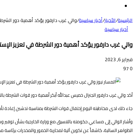
عن
الوضع
المظلم
الرئيسية
/
الأخبار
/
أخبار سياسية
/
والي غرب دارفور يؤكد أهمية دور الشرطة 
أخبار سياسية
والي غرب دارفور يؤكد أهمية دور الشرطة في تعزيز الإستق
فبراير 6, 2023
97
0
أكد والي غرب دارفور الجنرال خميس عبدالله أبكر أهمية دور قوات الشرطة بالتن
جاء ذلك لدى مخاطبته اليوم إحتفال قوات الشرطة بمناسبة تدشين إعادة تأه
وأشار الوالي إلى مساعي حكومته بالتنسيق مع وزارة الخارجية بشأن توفير 
الظواهر السالبة، كاشفاً عن تكوين آلية لمحاربة الخمور والمخدرات برئاسة