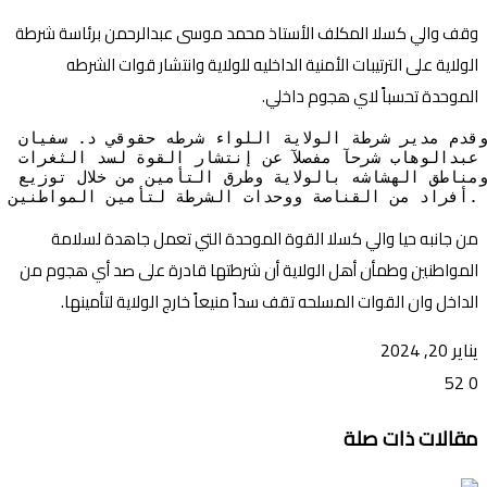
وقف والي كسلا المكلف الأستاذ محمد موسى عبدالرحمن برئاسة شرطة
الولاية على الترتيبات الأمنية الداخليه للولاية وانتشار قوات الشرطه
الموحدة تحسباً لاي هجوم داخلي.
وقدم مدير شرطة الولاية اللواء شرطه حقوقي د. سفيان 
عبدالوهاب شرحآ مفصلآ عن إنتشار القوة لسد الثغرات 
ومناطق الهشاشه بالولاية وطرق التأمين من خلال توزيع 
أفراد من القناصة ووحدات الشرطة لتأمين المواطنين.
من جانبه حيا والي كسلا القوة الموحدة التي تعمل جاهدة لسلامة
المواطنين وطمأن أهل الولاية أن شرطتها قادرة على صد أي هجوم من
الداخل وان القوات المسلحه تقف سداً منيعاً خارج الولاية لتأمينها.
يناير 20, 2024
52
0
تويتر
ڤايبر
طباعة
تيلقرام
ماسنجر
ماسنجر
واتساب
فيسبوك
مشاركة
مقالات ذات صلة
عبر
البريد