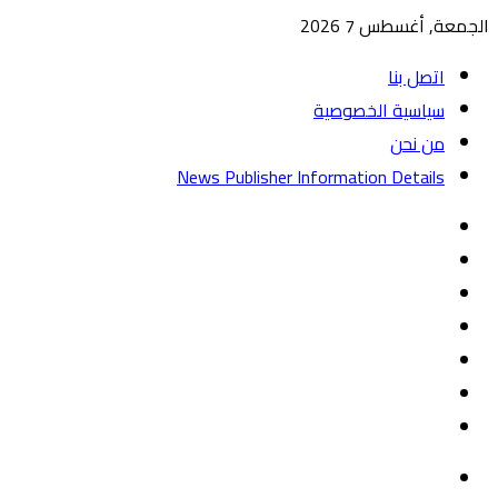
الجمعة, أغسطس 7 2026
اتصل بنا
سياسية الخصوصية
من نحن
News Publisher Information Details
واتساب
TikTok
تيلقرام
‏Google
Play
يوتيوب
تويتر
فيسبوك
القائمة