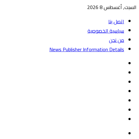
السبت, أغسطس 8 2026
اتصل بنا
سياسية الخصوصية
من نحن
News Publisher Information Details
واتساب
TikTok
تيلقرام
‏Google
Play
يوتيوب
تويتر
فيسبوك
القائمة