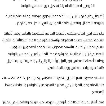
أكد والي ولاية نهر النيل الاستاذ محمد البدوي عبدالماجد اهتمام الولاية
بشريحة الأطفال وتفعيل كافة القوانين التي تشكل حماية لهم.
جاء ذلك لدى لقائه بمكتبه بالأمانة العامة للحكومة بالدامر، وفد الأمانة
العامة لمجلس حماية الطفولة برئاسة دكتور عبد القادر عبدالله أبو، الأمين
العام للمجلس بحضور الأستاذ محجوب السر محمد أحمد وزير الشؤون
الاجتماعية بالإنابة والاستاذة رشيدة عطا المنان أمين المجلس بالولاية
وكافة أعضاء المجلس بنهر النيل، وأشار الوالي إلى جاهزية الولاية لتنزيل
كافة موجهات المجلس وردع المخالفين.
الاستاذ محجوب السر أشار إلى تكوينات المجلس بما يشمل كافة التخصصات
ذات الصلة ودور المجلس في محاربة العديد من الظواهر والعادات وسط
المجتمع .
فيما أشار الدكتور عبدالقادر أبوه إلى الهدف من الزيارة والمتمثل في تعزيز