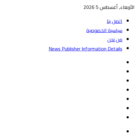
الأربعاء, أغسطس 5 2026
اتصل بنا
سياسية الخصوصية
من نحن
News Publisher Information Details
واتساب
TikTok
تيلقرام
‏Google
Play
يوتيوب
تويتر
فيسبوك
القائمة