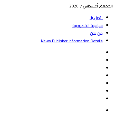
الجمعة, أغسطس 7 2026
اتصل بنا
سياسية الخصوصية
من نحن
News Publisher Information Details
واتساب
TikTok
تيلقرام
‏Google
Play
يوتيوب
تويتر
فيسبوك
القائمة