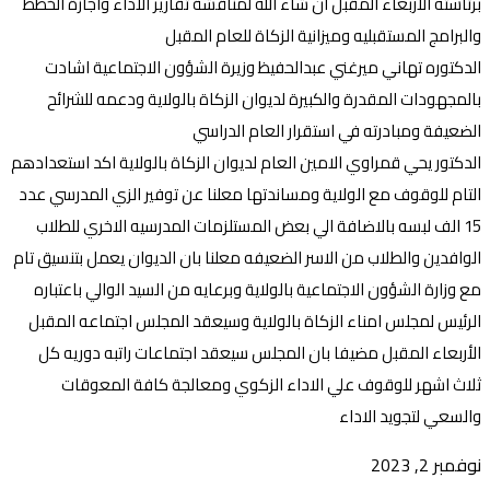
برئاسته الأربعاء المقبل ان شاء الله لمناقشة تقارير الاداء واجازة الخطط
والبرامج المستقبليه وميزانية الزكاة للعام المقبل
الدكتوره تهاني ميرغني عبدالحفيظ وزيرة الشؤون الاجتماعية اشادت
بالمجهودات المقدرة والكبيرة لديوان الزكاة بالولاية ودعمه للشرائح
الضعيفة ومبادرته في استقرار العام الدراسي
الدكتور يحي قمراوي الامين العام لديوان الزكاة بالولاية اكد استعدادهم
التام للوقوف مع الولاية ومساندتها معلنا عن توفير الزي المدرسي عدد
15 الف لبسه بالاضافة الي بعض المستلزمات المدرسيه الاخري للطلاب
الوافدين والطلاب من الاسر الضعيفه معلنا بان الديوان يعمل بتنسيق تام
مع وزارة الشؤون الاجتماعية بالولاية وبرعايه من السيد الوالي باعتباره
الرئيس لمجلس امناء الزكاة بالولاية وسيعقد المجلس اجتماعه المقبل
الأربعاء المقبل مضيفا بان المجلس سيعقد اجتماعات راتبه دوريه كل
ثلاث اشهر للوقوف علي الاداء الزكوي ومعالجة كافة المعوقات
والسعي لتجويد الاداء
نوفمبر 2, 2023