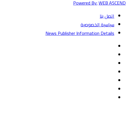
Powered By:
WEB ASCEND
اتصل بنا
سياسية الخصوصية
News Publisher Information Details
فيسبوك
تويتر
يوتيوب
‏Google
Play
تيلقرام
TikTok
واتساب
زر
تويتر
تيلقرام
ماسنجر
ماسنجر
واتساب
فيسبوك
الذهاب
إلى