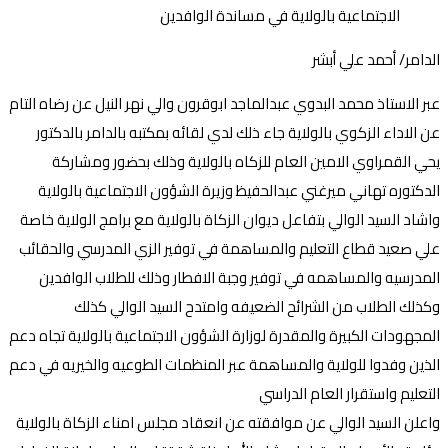
الدامر/ أحمد علي أبشر
عبر الاستاذ محمد البدوي عبدالماجد ابوقرون والي نهر النيل عن رضاه التام
عن الاداء الزكوي بالولاية جاء ذلك لدي لقائه بمكتبه بالدامر بالدكتور
يحي القمراوي الامين العام للزكاه بالولاية وذلك بحضور ومشاركة
الدكتوره تهاني ميرغني عبدالحفيظ وزيرة الشؤون الاجتماعية بالولاية
واشاد السيد الوالي بتفاعل ديوان الزكاة بالولاية مع برامج الولاية خاصة
علي صعيد قطاع التعليم والمساهمة في توفير الزي المدرسي والحقائب
المدرسيه والمساهمه في توفير وجبة الافطار وذلك للطلاب الوافدين
وكذلك الطلاب من الشرائح الضعيفه وامتدح السيد الوالي كذلك
المجهودات الكبيرة والمقدرة لوزارة الشؤون الاجتماعية بالولاية تجاه دعم
الذين وفدوا للولاية والمساهمة عبر المنظمات الطوعيه والخيريه في دعم
التعليم واستقرار العام الدراسي
واعلن السيد الوالي عن موافقته عن انعقاد مجلس امناء الزكاة بالولاية