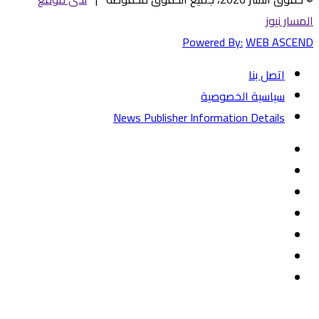
المسار نيوز
Powered By:
WEB ASCEND
اتصل بنا
سياسية الخصوصية
News Publisher Information Details
فيسبوك
تويتر
يوتيوب
‏Google
Play
تيلقرام
TikTok
واتساب
زر
تويتر
تيلقرام
ماسنجر
ماسنجر
واتساب
فيسبوك