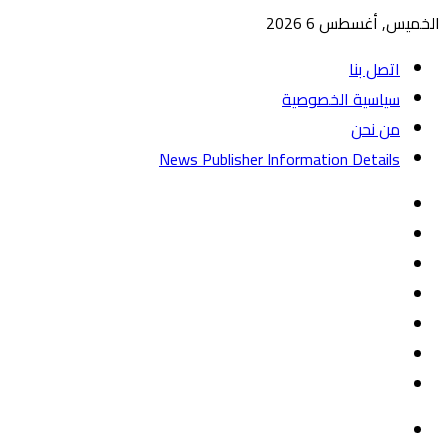
الخميس, أغسطس 6 2026
اتصل بنا
سياسية الخصوصية
من نحن
News Publisher Information Details
واتساب
TikTok
تيلقرام
‏Google
Play
يوتيوب
تويتر
فيسبوك
القائمة