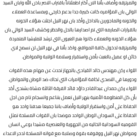
والمرتزقه وأضاف بأننا الان أكثر اطمئناناً باقتراب النصر باذن الله وابان السيد
الوالي بان المؤامره كانت كبيرة جدا بدعم خارجي وبمساعدة العملاء
والخونه والماجورين بالداخل وأكد بان نهر النيل اجتثت هؤلاء الخونه
بالقرارات الصارمه التي تم اصدارها بالحل والحظر وكشف السيد الوالي بان
هؤلاء الخونه والعملاء كانوا هم العيون التي ترشد للمليشيا المتمردة
والمرتزقه لدخول كافة المواقع، واكد بأننا في نهر النيل لن نسمح لاي
خائن او عميل بالعبث بأمن واستقرار وسلامة الولاية والمواطن.
اللواء ركن مهندس خالد القيادي بالجهاز تحدث عن مهام هذه القوات
ودورها في التصدي لكافة المؤامرات التي تحاك ضد الوطن والمواطن.
اللواء ركن حمدان عبدالقادر داؤد قائد الفرقة الثالثة مشاة بشندي أكد
بأن كل المنظومة الأمنية بنهر النيل تعمل بتناغم وانسجام تام من اجل
الحفاظ على أمن واستقرار الولاية وأضاف باننا جميعا هدفنا واحد هو
الحفاظ على السودان الوطن الواحد موضحا بان القوات المسلحة تمثل
القوميه السودانية الخاليه من الجهوية والعنصرية مشيدا بوعي انسان
ومواطن نهر النيل ووقوفه بقوة وصلابة مع قواته المسلحة لدحر الاعداء