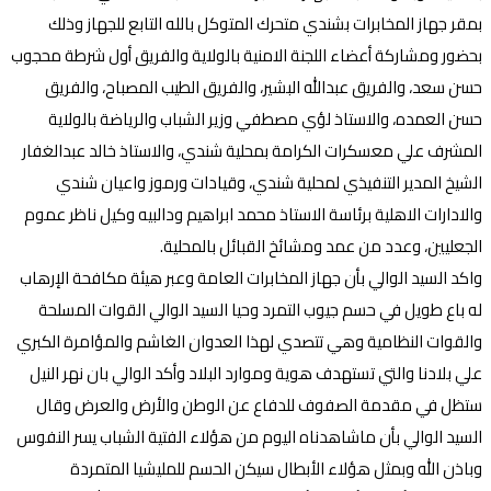
بمقر جهاز المخابرات بشندي متحرك المتوكل بالله التابع للجهاز وذلك
بحضور ومشاركة أعضاء اللجنة الامنية بالولاية والفريق أول شرطة محجوب
حسن سعد، والفريق عبدالله البشير، والفريق الطيب المصباح، والفريق
حسن العمده، والاستاذ لؤي مصطفي وزير الشباب والرياضة بالولاية
المشرف علي معسكرات الكرامة بمحلية شندي، والاستاذ خالد عبدالغفار
الشيخ المدير التنفيذي لمحلية شندي، وقيادات ورموز واعيان شندي
والادارات الاهلية برئاسة الاستاذ محمد ابراهيم ودالبيه وكيل ناظر عموم
الجعليين، وعدد من عمد ومشائخ القبائل بالمحلية.
واكد السيد الوالي بأن جهاز المخابرات العامة وعبر هيئة مكافحة الإرهاب
له باع طويل في حسم جيوب التمرد وحيا السيد الوالي القوات المسلحة
والقوات النظامية وهي تتصدي لهذا العدوان الغاشم والمؤامرة الكبري
علي بلادنا والتي تستهدف هوية وموارد البلاد وأكد الوالي بان نهر النيل
ستظل في مقدمة الصفوف للدفاع عن الوطن والأرض والعرض وقال
السيد الوالي بأن ماشاهدناه اليوم من هؤلاء الفتية الشباب يسر النفوس
وباذن الله وبمثل هؤلاء الأبطال سيكن الحسم للمليشيا المتمردة