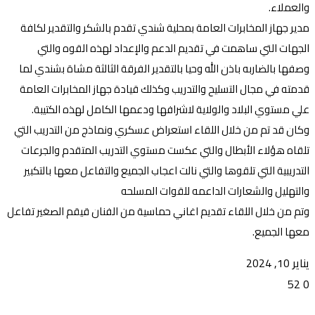
والعملاء.
مدير جهاز المخابرات العامة بمحلية شندي تقدم بالشكر والتقدير لكافة
الجهات التي ساهمت في تقديم الدعم والإعداد لهذه القوه والتي
وصفها بالضاربه باذن الله وحيا بالتقدير الفرقة الثالثة مشاة بشندي لما
قدمته في مجال التسليح والتدريب وكذلك قيادة جهاز المخابرات العامة
علي مستوي البلاد والولاية لاشرافها ودعمها الكامل لهذه الكتيبة.
وكان قد تم من خلال اللقاء استعراض عسكري ونماذج من التدريب التي
تلقاه هؤلاء الأبطال والتي عكست مستوي التدريب المتقدم والجرعات
التدريبية التي تلقوها والتي نالت اعجاب الجميع والتفاعل معها بالتكبير
والتهليل والشعارات الداعمه للقوات المسلحه
وتم من خلال اللقاء تقديم اغاني حماسية من الفنان قيقم الصغير تفاعل
معها الجميع.
يناير 10, 2024
52
0
تويتر
ڤايبر
طباعة
تيلقرام
ماسنجر
ماسنجر
واتساب
فيسبوك
مشاركة