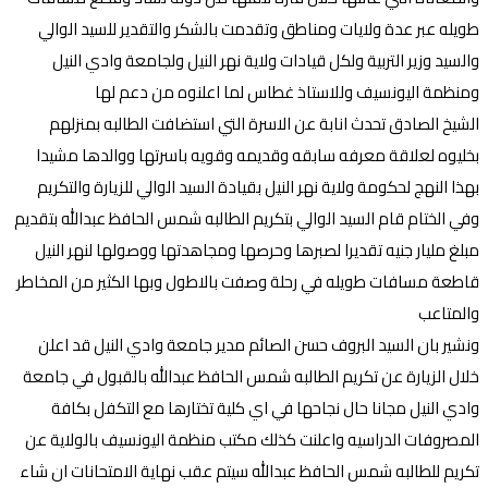
طويله عبر عدة ولايات ومناطق وتقدمت بالشكر والتقدير للسيد الوالي
والسيد وزير التربية ولكل قيادات ولاية نهر النيل ولجامعة وادي النيل
ومنظمة اليونسيف وللاستاذ غطاس لما اعلنوه من دعم لها
الشيخ الصادق تحدث انابة عن الاسرة التي استضافت الطالبه بمنزلهم
بخليوه لعلاقة معرفه سابقه وقديمه وقويه باسرتها ووالدها مشيدا
بهذا النهج لحكومة ولاية نهر النيل بقيادة السيد الوالي للزيارة والتكريم
وفي الختام قام السيد الوالي بتكريم الطالبه شمس الحافظ عبدالله بتقديم
مبلغ مليار جنيه تقديرا لصبرها وحرصها ومجاهدتها ووصولها لنهر النيل
قاطعة مسافات طويله في رحلة وصفت بالاطول وبها الكثير من المخاطر
والمتاعب
ونشير بان السيد البروف حسن الصائم مدير جامعة وادي النيل قد اعلن
خلال الزيارة عن تكريم الطالبه شمس الحافظ عبدالله بالقبول في جامعة
وادي النيل مجانا حال نجاحها في اي كلية تختارها مع التكفل بكافة
المصروفات الدراسيه واعلنت كذلك مكتب منظمة اليونسيف بالولاية عن
تكريم للطالبه شمس الحافظ عبدالله سيتم عقب نهاية الامتحانات ان شاء