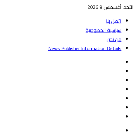
الأحد, أغسطس 9 2026
اتصل بنا
سياسية الخصوصية
من نحن
News Publisher Information Details
واتساب
TikTok
تيلقرام
‏Google
Play
يوتيوب
تويتر
فيسبوك
القائمة