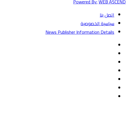
Powered By:
WEB ASCEND
اتصل بنا
سياسية الخصوصية
News Publisher Information Details
فيسبوك
تويتر
يوتيوب
‏Google
Play
تيلقرام
TikTok
واتساب
زر
تويتر
تيلقرام
ماسنجر
ماسنجر
واتساب
فيسبوك
الذهاب
إلى