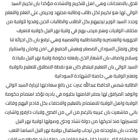
تلحق بالامتحانات وهي اهل للتكريم والاشاده مؤكدا بان تكريم السيد
الوالي لها هو تكريم لكل طالب وطالبه مجتهد وحريص علي العلم والتعلم
وجدد السيد الوزير ترحيبهم بكل الطلاب والطالبات الذين وفدوا للولاية من
مختلف الولايات وهم مرحب بهم في ولاية نهر النيل كولايه لاتعرف
الجهويه والعنصريه والمناطقيه والعصبيه وهي ترفع بان كل اجزائه لنا
وطن وتمثل السودان المصغر ويعيش الجميع في امن وامان واستقرار
وسلام واضاف بان الشعار الذي رفعته حكومة ولاية نهر النيل بقيادة
السيد الوالي بان التعليم لاينتظر كان هو نقطة الانطلاق للتعليم بالولاية
وتعتبر الولاية هي حاضنة الشهادة السودانية
الطالبه شمس الحافظ عبدالله عبرت عن بالغ سعادتها لزيارة السيد الوالي
والوفد المرافق لها بمقر اقامتها بخليوه في بادره تؤكد اهتمام حكومة
الولاية واهل الولاية للاهتمام بالتعليم والاحتفاء بكل قادم اليهم وقالت
باني ماشعرت بان غريبه بالرغم من اني من اقصي ولايات دارفور واشارت
لمسيرتها منذ تحركها من دولة تشاد وحتي وصولها لولاية نهر النيل
واكدت بان ماوجدته من ترحاب واستقبال بولاية نهر النيل انساها التعب
والمعاناة التي عانتها خلال فترة تنقلها من دولة تشاد وقطع مسافات