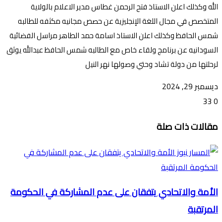
الله وكذلك اعلن الاستاذ فتح الرحمن غطاس مدير الاعلام بالولاية
المتخصص في مجال اللغة الإنجليزية عن حصص مجانيه مكثفه للطالبه
شمس الحافظ وكذلك اعلن الاستاذ اسامة حمد الطاهر مراسل الفضائية
السودانيه عن برنامج ولقاء خاص مع الطالبه شمس الحافظ عبدالله يوثق
لرحلتها من دولة تشاد وحتي وصولها نهر النيل
ديسمبر 29, 2024
33
0
تويتر
ڤايبر
طباعة
تيلقرام
ماسنجر
ماسنجر
واتساب
فيسبوك
مشاركة
مقالات ذات صلة
عبر
البريد
الأمة والاتحادي يتفقان على عدم المشاركة في الحكومة
المرتقبة