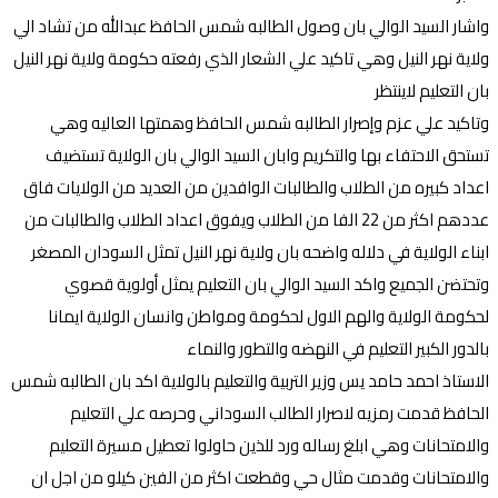
واشار السيد الوالي بان وصول الطالبه شمس الحافظ عبدالله من تشاد الي
ولاية نهر النيل وهي تاكيد علي الشعار الذي رفعته حكومة ولاية نهر النيل
بان التعليم لاينتظر
وتاكيد علي عزم وإصرار الطالبه شمس الحافظ وهمتها العاليه وهي
تستحق الاحتفاء بها والتكريم وابان السيد الوالي بان الولاية تستضيف
اعداد كبيره من الطلاب والطالبات الوافدين من العديد من الولايات فاق
عددهم اكثر من 22 الفا من الطلاب ويفوق اعداد الطلاب والطالبات من
ابناء الولاية في دلاله واضحه بان ولاية نهر النيل تمثل السودان المصغر
وتحتضن الجميع واكد السيد الوالي بان التعليم يمثل أولوية قصوي
لحكومة الولاية والهم الاول لحكومة ومواطن وانسان الولاية ايمانا
بالدور الكبير التعليم في النهضه والتطور والنماء
الاستاذ احمد حامد يس وزير التربية والتعليم بالولاية اكد بان الطالبه شمس
الحافظ قدمت رمزيه لاصرار الطالب السوداني وحرصه علي التعليم
والامتحانات وهي ابلغ رساله ورد للذين حاولوا تعطيل مسيرة التعليم
والامتحانات وقدمت مثال حي وقطعت اكثر من الفين كيلو من اجل ان