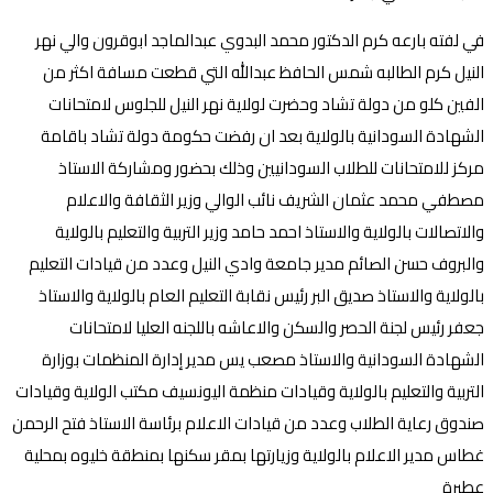
في لفته بارعه كرم الدكتور محمد البدوي عبدالماجد ابوقرون والي نهر
النيل كرم الطالبه شمس الحافظ عبدالله التي قطعت مسافة اكثر من
الفين كلو من دولة تشاد وحضرت لولاية نهر النيل للجلوس لامتحانات
الشهادة السودانية بالولاية بعد ان رفضت حكومة دولة تشاد باقامة
مركز للامتحانات للطلاب السودانيين وذلك بحضور ومشاركة الاستاذ
مصطفي محمد عثمان الشريف نائب الوالي وزير الثقافة والاعلام
والاتصالات بالولاية والاستاذ احمد حامد وزير التربية والتعليم بالولاية
والبروف حسن الصائم مدير جامعة وادي النيل وعدد من قيادات التعليم
بالولاية والاستاذ صديق البر رئيس نقابة التعليم العام بالولاية والاستاذ
جعفر رئيس لجنة الحصر والسكن والاعاشه باللجنه العليا لامتحانات
الشهادة السودانية والاستاذ مصعب يس مدير إدارة المنظمات بوزارة
التربية والتعليم بالولاية وقيادات منظمة اليونسيف مكتب الولاية وقيادات
صندوق رعاية الطلاب وعدد من قيادات الاعلام برئاسة الاستاذ فتح الرحمن
غطاس مدير الاعلام بالولاية وزيارتها بمقر سكنها بمنطقة خليوه بمحلية
عطبرة