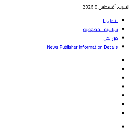
السبت, أغسطس 8 2026
اتصل بنا
سياسية الخصوصية
من نحن
News Publisher Information Details
واتساب
TikTok
تيلقرام
‏Google
Play
يوتيوب
تويتر
فيسبوك
القائمة