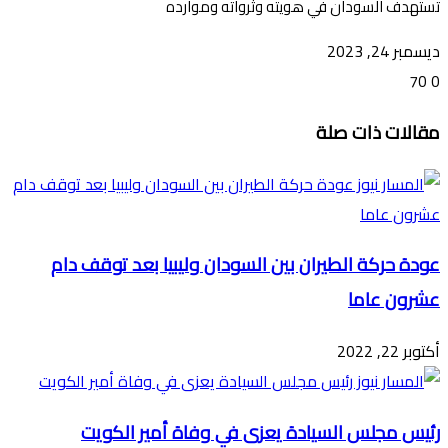
تستهدف السودان في هويته وثرواته وموارده
ديسمبر 24, 2023
70
0
تويتر
ڤايبر
طباعة
تيلقرام
ماسنجر
ماسنجر
واتساب
فيسبوك
مشاركة
مقالات ذات صلة
عبر
البريد
عودة حركة الطيران بين السودان وليبيا بعد توقف دام
عشرون عاما
أكتوبر 22, 2022
رئيس مجلس السيادة يعزى في وفاة أمير الكويت