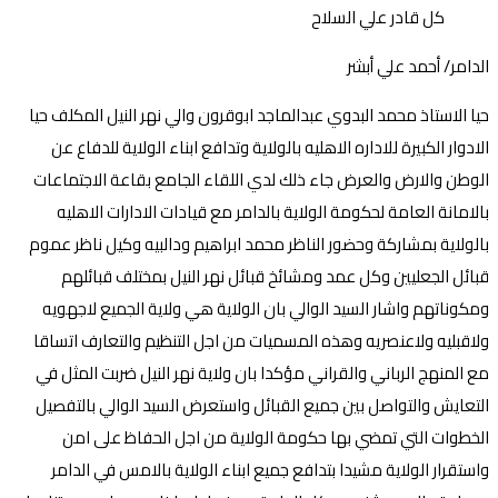
الدامر/ أحمد علي أبشر
حيا الاستاذ محمد البدوي عبدالماجد ابوقرون والي نهر النيل المكلف حيا
الادوار الكبيرة للاداره الاهليه بالولاية وتدافع ابناء الولاية للدفاع عن
الوطن والارض والعرض جاء ذلك لدي اللقاء الجامع بقاعة الاجتماعات
بالامانة العامة لحكومة الولاية بالدامر مع قيادات الادارات الاهليه
بالولاية بمشاركة وحضور الناظر محمد ابراهيم ودالبيه وكيل ناظر عموم
قبائل الجعليين وكل عمد ومشائخ قبائل نهر النيل بمختلف قبائلهم
ومكوناتهم واشار السيد الوالي بان الولاية هي ولاية الجميع لاجهويه
ولاقبليه ولاعنصريه وهذه المسميات من اجل التنظيم والتعارف اتساقا
مع المنهج الرباني والقراني مؤكدا بان ولاية نهر النيل ضربت المثل في
التعايش والتواصل بين جميع القبائل واستعرض السيد الوالي بالتفصيل
الخطوات التي تمضي بها حكومة الولاية من اجل الحفاظ على امن
واستقرار الولاية مشيدا بتدافع جميع ابناء الولاية بالامس في الدامر