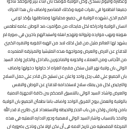
وعطبرة واليوم بشندي وكل الولاية موضحا بان ابناء بربر وابوحمد تنادوا
جميعا انتظموا في نفرات قويه وكذلك المناصير واضاف بان هذا الحراك
الكبير الذي تشهده الولاية في جميع محلياتها ومناطقها يؤكد لوعي
انسان الولاية وادراكه لكل مايحاك من مؤامرت ضد الوطن عامه لطمس
هويته ونهب موارده وثرواته وتهجير اهله واستبدالهم باخرين في صورة لم
يشهد لها العالم مثيل من قبل لذلك لابد من الهبه القويه والنفره الكبري
للدفاع عن الارض والعرض ومواجهة هذه المليشيا والمرتزقه المتمرده
من الأجانب ومن العملاء والخونه والماجورين بالداخل والخارج واكد السيد
الوالي بان ولاية نهر النيل ستكن مقبرة الغزاه اذ حاولوا دخولها واضاف
بان الجميع علي قلب رجل واحد واعلن عن تسليح كل قادر علي حمل السلاح
والترخيص لكل من يملك سلاح لاستخدامه للدفاع عن الوطن والنفس
والعرض واشاد السيد الوالي بالتنسيق المحكم بين كافة الاجهزة الامنية
بالولاية والعمل بروح الفريق الواحد واضاف باننا نطمئن الجميع بان الولاية
بامن وامان ولكن من باب الحذر والحيطه والاستعداد لاي طارئ لا قدر الله
والاخذ بالاسباب واشار السيد الوالي لاهمية ودور الاداره الاهليه في هذه
المرحلة المفصليه من تاريخ الامه في أن نكن اولا نكن ونادي بضرورة ان