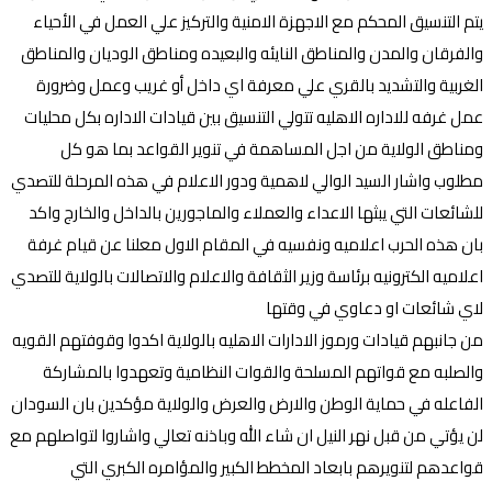
يتم التنسيق المحكم مع الاجهزة الامنية والتركيز علي العمل في الأحياء
والفرقان والمدن والمناطق النايئه والبعيده ومناطق الوديان والمناطق
الغربية والتشديد بالقري علي معرفة اي داخل أو غريب وعمل وضرورة
عمل غرفه للاداره الاهليه تتولي التنسيق بين قيادات الاداره بكل محليات
ومناطق الولاية من اجل المساهمة في تنوير القواعد بما هو كل
مطلوب واشار السيد الوالي لاهمية ودور الاعلام في هذه المرحلة للتصدي
للشائعات التي يبثها الاعداء والعملاء والماجورين بالداخل والخارج واكد
بان هذه الحرب اعلاميه ونفسيه في المقام الاول معلنا عن قيام غرفة
اعلاميه الكترونيه برئاسة وزير الثقافة والاعلام والاتصالات بالولاية للتصدي
لاي شائعات او دعاوي في وقتها
من جانبهم قيادات ورموز الادارات الاهليه بالولاية اكدوا وقوفتهم القويه
والصلبه مع قواتهم المسلحة والقوات النظامية وتعهدوا بالمشاركة
الفاعله في حماية الوطن والارض والعرض والولاية مؤكدين بان السودان
لن يؤتي من قبل نهر النيل ان شاء الله وباذنه تعالي واشاروا لتواصلهم مع
قواعدهم لتنويرهم بابعاد المخطط الكبير والمؤامره الكبري التي