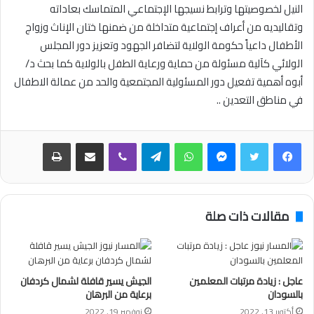
النيل لخصوصيتها وترابط نسيجها الإجتماعي المتماسك بعاداته
وتقاليديه من أعراف إجتماعية متداخلة من ضمنها ختان الإناث وزواج
الأطفال داعياً حكومة الولاية لتضافر الجهود وتعزيز دور المجلس
الولائي كآلية مسئولة من حماية ورعاية الطفل بالولاية كما بحث د/
أبوه أهمية تفعيل دور المسئولية المجتمعية والحد من عمالة الاطفال
في مناطق التعدين ..
فيسبوك
تويتر
ماسنجر
واتساب
تيلقرام
ڤايبر
مشاركة عبر البريد
طباعة
مقالات ذات صلة
عاجل : زيادة مرتبات المعلمين
الجيش يسير قافلة لشمال كردفان
بالسودان
برعاية من البرهان
أكتوبر 13, 2022
نوفمبر 19, 2022