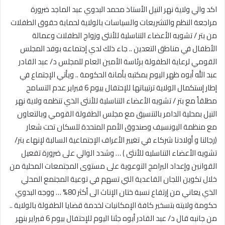
اكد والي ولاية نهر النيل الأستاذ محمد البدوي عبد الماجد ضرورة
مراجعة النظم والتشريعات والسياسات بالولاية لحماية حقوق الطفلات
من بتر / تشويه الأعضاء التناسلية للأنثى وزواج الطفلات وعمالة
الأطفال في مناطق التعدين .. جاء ذلك لدي إجتماعه بوفد المجلس
القومي لرعاية الطفولة برئاسة الأمين العام للمجلس د/ عبد القادر
عبد الله أبوه ظهر اليوم بمكتبه بأمانة الحكومة .. ويأتي الإجتماع في
إطار إستكمال الولاية ترتيباتها للإحتفال بيوم 6 فبراير عدم التسامح
مطلقاً مع بتر / تشويه الأعضاء التناسلية للأنثى الذي تنظمه ولاية نهر
النيل بمحلية الدامر بالتنسيق مع مجلس الطفولة القومي وبالتعاون
مع منظمة اليونسيف وصندوق الأمم المتحدة للسكان تحت شعار
(رجالنا و أولادنا شركاء في تغيير الأعراف الإجتماعية السالبة لإنهاء بتر/
تشويه الأعضاء التناسليه للأنثى ) … وشدد الوالي على ضرورة تفعيل
القوانين وإعداد البرامج التوعوية على مستوى المجتمعات المحلية من
خلال تكوين اللجان القاعدية التي تسهم في توعية المجتمع المحلي
الذي يعاني من إرتفاع نسبة ختان الإناث الى أكثر 80% … ووجه البدوي
حكومة ولايته بتسخير كافة الإمكانيات لخدمة قضايا الطفولة بالولاية ..
من جانبه قال د/ عبد القادر أبوه جئنا اليوم للإحتفال بيوم 6 فبراير بنهر