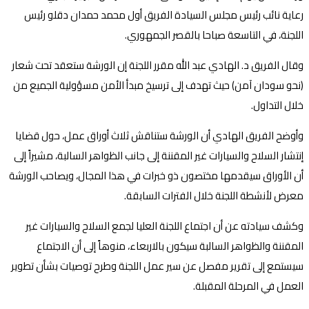
رعاية نائب رئيس مجلس السيادة الفريق أول محمد حمدان دقلو رئيس
اللجنة، في التاسعة صباحا بالقصر الجمهوري.
وقال الفريق د. الهادي عبد الله مقرر اللجنة إن الورشة ستعقد تحت شعار
(نحو سودان آمن) حيث تهدف إلى ترسيخ مبدأ الأمن مسؤولية الجميع من
خلال التداول.
وأوضح الفريق الهادي أن الورشة ستناقش ثلاث أوراق عمل، حول قضايا
إنتشار السلاح والسيارات غير المقننة إلى جانب الظواهر السالبة، مشيراً إلى
أن الأوراق سيقدمها مختصون ذو خبرات في هذا المجال، ويصاحب الورشة
معرض لأنشطة اللجنة خلال الفترات السابقة.
وكشف سيادته عن أن اجتماع اللجنة العليا لجمع السلاح والسيارات غير
المقننة والظواهر السالبة سيكون بالاربعاء، منوهاً إلى أن الاجتماع
سيستمع إلى تقرير مفصل عن سير عمل اللجنة وطرح توصيات بشأن تطوير
العمل في المرحلة المقبلة.