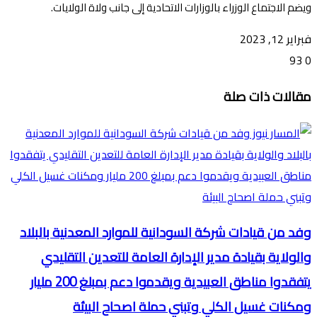
ويضم الاجتماع الوزراء بالوزارات الاتحادية إلى جانب ولاة الولايات.
فبراير 12, 2023
93
0
تويتر
ڤايبر
طباعة
تيلقرام
ماسنجر
ماسنجر
واتساب
فيسبوك
مشاركة
مقالات ذات صلة
عبر
البريد
وفد من قيادات شركة السودانية للموارد المعدنية بالبلاد
والولاية بقيادة مدير الإدارة العامة للتعدين التقليدي
يتفقدوا مناطق العبيدية ويقدموا دعم بمبلغ 200 مليار
ومكنات غسيل الكلي وتبني حملة اصحاح البيئة