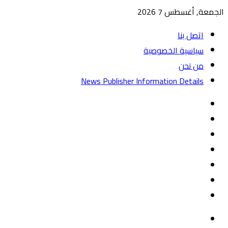
الجمعة, أغسطس 7 2026
اتصل بنا
سياسية الخصوصية
من نحن
News Publisher Information Details
واتساب
TikTok
تيلقرام
‏Google
Play
يوتيوب
تويتر
فيسبوك
القائمة