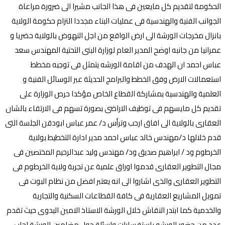
الحكومة لتقديم كل مايعين فى هذا الجانب مشيرا الى ضرورة مراعاة
الجوانب الفنية والهندسية فى عمليات البناء مجددا التزام حكومة الولاية
بانزال مخرجات الورشة الى ارض الواقع من اجل النهوض بالولاية حضريا و
عمرانيا من جانبه اوضح المدير العام لوزارة البنى التحتية المهندس سعد
عباس احمد ان الهدف من اقامة الورشه يتمثل فى توجيه مخطط
استعمالات الارض وفق الخطط والبرامج الحديثة عبر الوسائل الفنية و
العلمية والهندسية بمشاركة القطاع الخاص مؤكدا حرص الوزارة على
تقديم كل مايسهم فى توظيف الاراضى بصورة تسهم فى الارتقاء بالشان
العقارى بالولاية الى افاق ارحب وترأس د/ عمر عباس ابودقن الجلسة التى
قدم خلالها د/مهندس خالد عباس احمد مدير ادارة التخطيط بولاية
الخرطوم ود / ابراهيم صديق ود/ مهندس وليد عبدالرحيم المختصين فى
مجال التطوير العقارى قدموا اوراق علمية عن تجربة ولاية الخرطوم فى
التطوير العقارى والذى اشاروا الى انه يعتبر افضل من نظام البوت فى
تمويل المشاريع العقارية فى كافة القطاعات السكنية والتجارية
والخدمية كما ابتدر النقاش خلال الورشة الاستاذ الامين البدوى حيث تقدم
عدد من حضور الورشه باستفسارات واسئلة حول مضامين الورشة اجاب