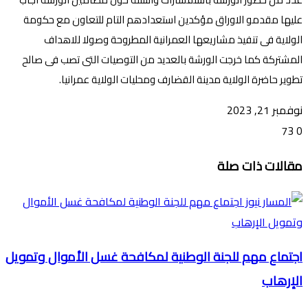
عليها مقدمو الاوراق مؤكدين استعدادهم التام للتعاون مع حكومة
الولاية فى تنفيذ مشاريعها العمرانية المطروحة وصولا للاهداف
المشتركة كما خرجت الورشة بالعديد من التوصيات التى تصب فى صالح
تطوير حاضرة الولاية مدينة القضارف ومحليات الولاية عمرانيا.
نوفمبر 21, 2023
73
0
تويتر
ڤايبر
طباعة
تيلقرام
ماسنجر
ماسنجر
واتساب
فيسبوك
مشاركة
مقالات ذات صلة
عبر
البريد
اجتماع مهم للجنة الوطنية لمكافحة غسل الأموال وتمويل
الإرهاب