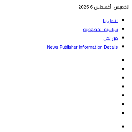
الخميس, أغسطس 6 2026
اتصل بنا
سياسية الخصوصية
من نحن
News Publisher Information Details
واتساب
TikTok
تيلقرام
‏Google
Play
يوتيوب
تويتر
فيسبوك
القائمة