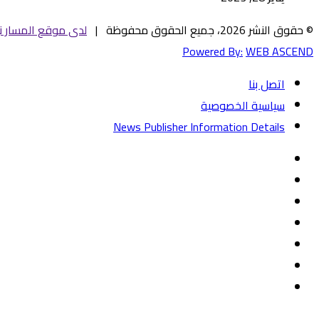
© حقوق النشر 2026، جميع الحقوق محفوظة |
لدى موقع المسار ني
Powered By:
WEB ASCEND
اتصل بنا
سياسية الخصوصية
News Publisher Information Details
فيسبوك
تويتر
يوتيوب
‏Google
Play
تيلقرام
TikTok
واتساب