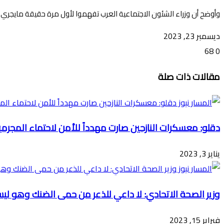
وأوضح أن وزراء الشئون الاجتماعية العرب تفهموا لأول مرة حقيقة مايجري ف
ديسمبر 23, 2023
68
0
تويتر
ڤايبر
طباعة
تيلقرام
ماسنجر
ماسنجر
واتساب
فيسبوك
مشاركة
مقالات ذات صلة
عبر
البريد
دقلو: معسكرات النازحين صارت مهدداً للأمن لاحتماء المجرمي
يناير 3, 2023
وزير الصحة الاتحادي: لا داعي للذعر من حمى الضنك وهو لي
فبراير 15, 2023