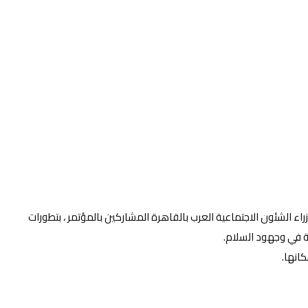
جتماعية الأستاذ جمال النيل عبدالله، وزراء الشؤون الاجتماعية العرب خلال مشاركته في أعمال الدورة العادية رقم ٤٣ لمجلس وزراء الشئون الاجتماعية العرب بالقاهرة المشاركين بالمؤتمر ، بتطورات
ة في وجهود السلام.
انها.