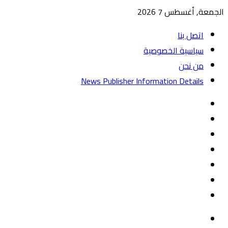
الجمعة, أغسطس 7 2026
اتصل بنا
سياسية الخصوصية
من نحن
News Publisher Information Details
واتساب
TikTok
تيلقرام
‏Google
Play
يوتيوب
تويتر
فيسبوك
القائمة