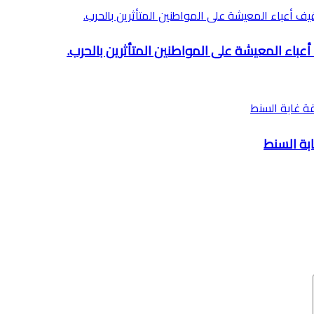
باء المعيشة على المواطنين المتأثرين بالحرب.
ابة السنط