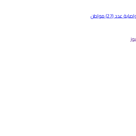
د (27) مواطن
وز