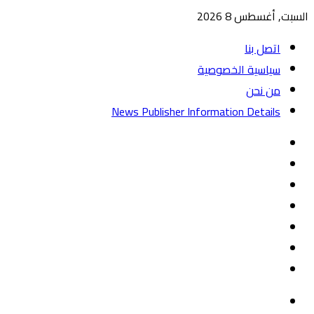
السبت, أغسطس 8 2026
اتصل بنا
سياسية الخصوصية
من نحن
News Publisher Information Details
واتساب
TikTok
تيلقرام
‏Google
Play
يوتيوب
تويتر
فيسبوك
القائمة