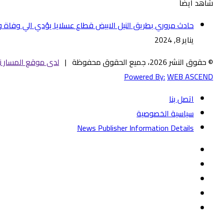
شاهد أيضاً
إغلاق
حادث مروري بطريق النيل الابيض قطاع عسلايا يؤدي الي وفاة واصابة عد
يناير 8, 2024
© حقوق النشر 2026، جميع الحقوق محفوظة |
لدى موقع المسار ني
Powered By:
WEB ASCEND
اتصل بنا
سياسية الخصوصية
News Publisher Information Details
فيسبوك
تويتر
يوتيوب
‏Google
Play
تيلقرام