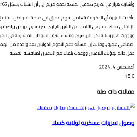
وأشارت هزار في تصريح صحفي لمنصه نجمة مريم إلى أن الشباب يشكل 65٪ من السكان وهذه واحدة من مميزات السودان، ودعت الشباب إلى عكس الواقع لكل العالم وقدرة شباب السودان للالتفاف حول جيش البلاد.
وأكدت الوزيرة أن الحكومة تتعامل بفهم عميق في خدمة المواطن، لافته إلى أ
الإنتقالي مالك عقار في الثامن من الشهر الجاري عبر تقديم عروض رياضية و
ووجهت هزار رسالة لكل الرياضيين ولنساء شرق السودان للمشاركة في المبادر
اجتماعي عميق، وقالت إن مسألة دعم النجوم الدوليين تعد واحدة من الهمو
دخل دائم لهؤلاء اللاعبين ووعدت بلقاء مع اللاعبين لمناقشة القضية.
أغسطس 4, 2024
15
0
تويتر
ڤايبر
طباعة
تيلقرام
ماسنجر
ماسنجر
واتساب
فيسبوك
مشاركة
مقالات ذات صلة
عبر
البريد
وصول تعزيزات عسكرية لولاية كسلا.