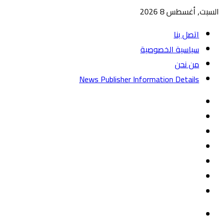
السبت, أغسطس 8 2026
اتصل بنا
سياسية الخصوصية
من نحن
News Publisher Information Details
واتساب
TikTok
تيلقرام
‏Google
Play
يوتيوب
تويتر
فيسبوك
القائمة