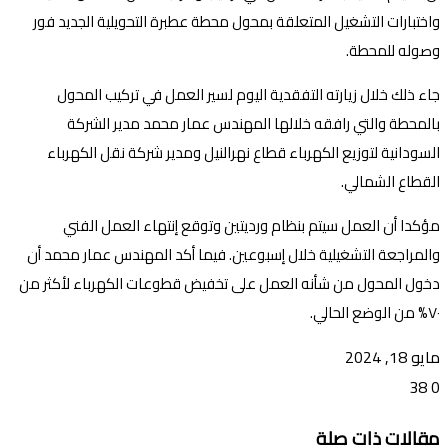
واختبارات التشغيل المتعلقة بمحول محطة عطبرة التحويلية الجديد فور
وصوله للمحطة.
جاء ذلك خلال زيارته التفقدية اليوم لسير العمل في تركيب المحول
بالمحطة والتي رافقه خلالها المهندس عمار محمد مدير الشركة
السودانية لتوزيع الكهرباء قطاع نهرالنيل ومدير شركة نقل الكهرباء
القطاع الشمالي.
مؤكدا أن العمل سيتم بنظام ورديتين وتوقع إنتهاء العمل الفني
والمراجعة التشغيلية خلال إسبوعين. فيما أكد المهندس عمار محمد أن
دخول المحول من شأنه العمل على تخفيض قطوعات الكهرباء لأكثر من
٧٠% من الوضع الحالي.
مايو 18, 2024
38
0
تويتر
ڤايبر
طباعة
تيلقرام
ماسنجر
ماسنجر
واتساب
فيسبوك
مشاركة
مقالات ذات صلة
عبر