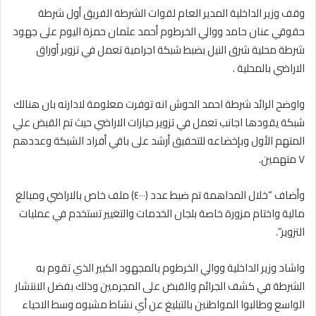
وقف وزير الداخلية المدير العام لقوات الشرطة الفريق أول شرطة
حقوقي عنان حامد ووالي الخرطوم أحمد عثمان حمزة اليوم على جهود
شرطة محلية شرق النيل بضبط شبكة اجرامية تعمل في تزوير أوراق
الاراضي بالمحلية .
واوضح الرائد شرطة احمد الحوش انه توفرت معلومة لادارته بان هنالك
شبكة يقودها اجانب تعمل في تزوير حيازات الاراضي حيث تم القبض علي
المتهم الأول وبإخضاعه للتحقيق أرشد على باقي أفراد الشبكة وعددهم
٧ متهمين.
وأضاف “خلال المداهمة تم ضبط عدد (٤٠٠٠) ملف خاص بالاراضي ومبالغ
مالية واختام مزورة خاصة بلجان الخدمات والتغيير تستخدم في عمليات
التزوير”.
واشاد وزير الداخلية ووالي الخرطوم بالمجهود الكبير الذي تقوم به
الشرطة في كشف الجرائم والقبض على المجرمين وذلك بفضل الانتشار
الواسع وطالبوا المواطنين بالتبليغ عن أي نشاط مشبوه وسط الاحياء