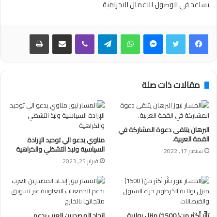
يساعد في الوصول للاعمال الاجرامية
فيسبوك
تويتر
ماسنجر
واتساب
تيلقرام
ڤايبر
مشاركة عبر البريد
طباعة
مقالات ذات صلة
البرهان يتلقى دعوة المشاركة في
القمة العربية.
مناوي يدعو الي توحيد الإرادة
السياسية ونبذ التشظي والكراهية
سبتمبر 17, 2022
فبراير 25, 2023
تأثُر أكثر من( 1500) منزل بولاية
إتحاد المصدرين العرب يدعم