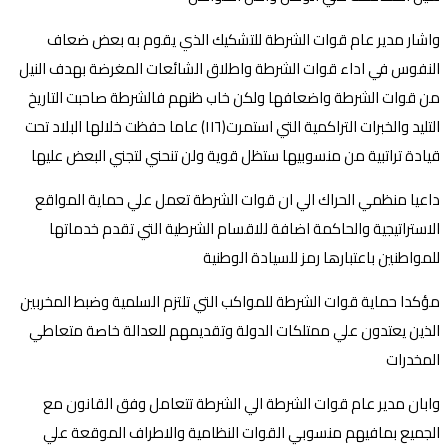
واشار مدير عام قوات الشرطة للتشكيك الذي يقوم به بعض ضعاف
النفوس في اداء قوات الشرطة واطلاق الشائعات المغرضة بهدف النيل
من قوات الشرطة واضعافها ولكن خاب ظنهم فالشرطة صاحبت التاريخ
التليد والخبرات التراكمية التي استمرت(١١٦) عاما حفظت خلالها البلاد تحت
قيادة تراتبية من منسوبيها ستظل قوية ولن تنحني لتجني البعض عليها
داعيا منظمي الحراك الي ان قوات الشرطة تعمل علي حماية المواقع
الاستراتيجية والحاكمة اضافة للاقسام الشرطية التي تقدم خدماتها
للمواطنين باعتبارها رمز للسيادة الوطنية
مؤكدا حماية قوات الشرطة للمواكب التي تلتزم السلمية وضبط المخربين
الذين يعتدون علي ممتلكات الدولة وتقديمهم للعدالة خاصة متعاطي
المخدرات
وابان مدير عام قوات الشرطة الي الشرطة تتعامل وفق القانون مع
الجميع بمافيهم منسوبي القوات النظامية والاطراف الموقعة علي