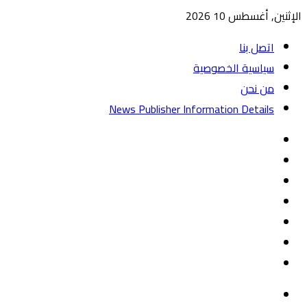
الإثنين, أغسطس 10 2026
اتصل بنا
سياسية الخصوصية
من نحن
News Publisher Information Details
واتساب
TikTok
تيلقرام
‏Google
Play
يوتيوب
تويتر
فيسبوك
القائمة