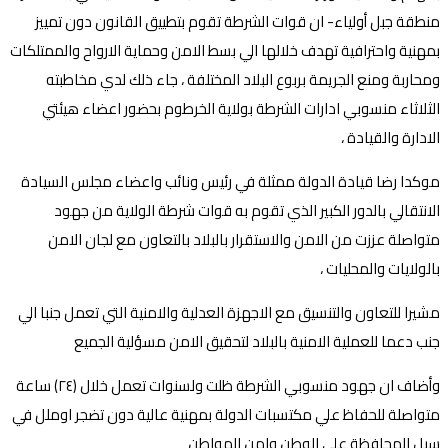
منطقة جبل أولياء- ان قوات الشرطة تقوم بتطييق القانون دون تمييز
بمهنية واحترافية تهدف خلالها الي بسط الامن وحماية الارواح والممتلكات
ومحاربة ومنع الجريمة بربوع البلاد المختلفة ، جاء ذلك لدي مخاطبته
الثلاثاء منسوبي ادارات الشرطة بولاية الخرطوم بحضور اعضاء هيئتي
الادارة والقيادة ،
موكدا رضا قيادة الدولة ممثلة في رئيس ونائب واعضاء مجلس السيادة
الانتقالي بالدور الكبير الذي تقوم به قوات شرطة الولاية من جهود
متواصلة عززت من الامن والاستقرار بالبلاد بالتعاون مع لجان الامن
بالولايات والمحليات ،
مشيرا للتعاون والتنسيق مع الاجهزة العدلية والامنية التي تعمل جنبا الي
جنب دعما للعملية الامنية بالبلاد لتحقيق الامن مسؤلية الجميع
وأضاف ان جهود منسوبي الشرطة ظلت ولسنوات تعمل خلال (٢٤) ساعة
متواصلة للحفاظ علي مكتسبات الدولة بمهنية عالية دون تضجر اوملل في
سيل المحافظة علي الوطن وامن المواطن