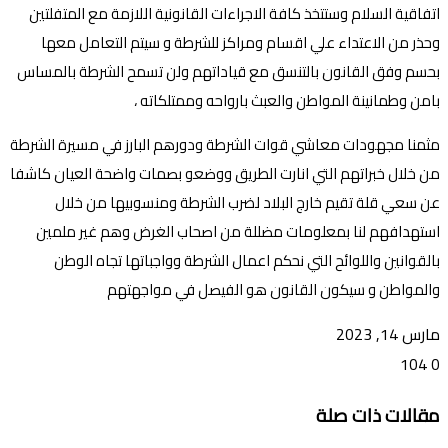
اتفاقية السلام وستتخذ كافة الاجراءات القانونية اللازمة مع المتفلتين
وحذر من الاعتداء علي اقسام ومراكز للشرطة و سيتم التعامل معها
بحسم وفق القانون بالتنسق مع قياداتهم ولن تسمح الشرطة بالمساس
بامن وطمانينة المواطن والعبث بارواحه وممتلكاته ،
مثمنا مجهودات معاشي قوات الشرطة ودورهم البارز في مسيرة الشرطة
من خلال خبراتهم التي انارت الطريق ووضعو بصمات واضحة العيان كاشفا
عن سعي قلة تقيم خارج البلاد لضرب الشرطة ومنسوبيها من خلال
استهدافهم لنا بمعلومات مضللة من اصحاب الغرض وهم غير ملمين
بالقوانين واللوائح التي نحكم اعمال الشرطة وواجباتها تجاه الوطن
والمواطن و سيكون القانون هو الفيصل في مواجهتهم
مارس 14, 2023
104
0
تويتر
ڤايبر
طباعة
تيلقرام
ماسنجر
ماسنجر
واتساب
فيسبوك
مشاركة
مقالات ذات صلة
عبر