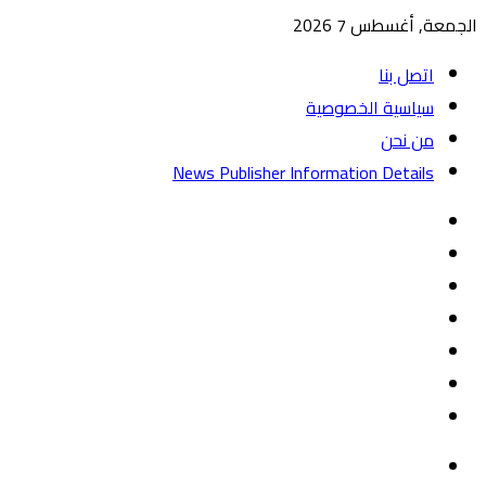
الجمعة, أغسطس 7 2026
اتصل بنا
سياسية الخصوصية
من نحن
News Publisher Information Details
واتساب
TikTok
تيلقرام
‏Google
Play
يوتيوب
تويتر
فيسبوك
القائمة