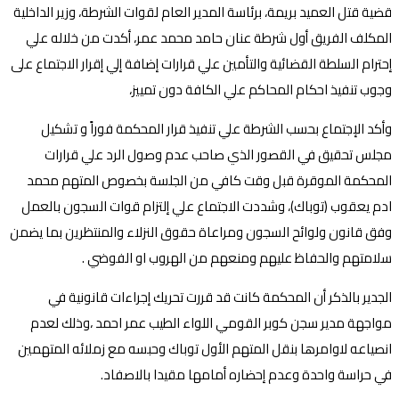
قضية قتل العميد بريمة، برئاسة المدير العام لقوات الشرطة، وزير الداخلية
المكلف الفريق أول شرطة عنان حامد محمد عمر، أكدت من خلاله علي
إحترام السلطة القضائية والتأمين علي قرارات إضافة إلي إقرار الاجتماع على
وجوب تنفيذ احكام المحاكم علي الكافة دون تمييز،
وأكد الإجتماع بحسب الشرطة علي تنفيذ قرار المحكمة فوراً و تشكيل
مجلس تحقيق في القصور الذي صاحب عدم وصول الرد علي قرارات
المحكمة الموقرة قبل وقت كافي من الجلسة بخصوص المتهم محمد
ادم يعقوب (توباك)، وشددت الاجتماع علي إلتزام قوات السجون بالعمل
وفق قانون ولوائح السجون ومراعاة حقوق النزلاء والمنتظرين بما يضمن
سلامتهم والحفاظ عليهم ومنعهم من الهروب او الفوضي .
الجدير بالذكر أن المحكمة كانت قد قررت تحريك إجراءات قانونية في
مواجهة مدير سجن كوبر القومي اللواء الطيب عمر احمد ،وذلك لعدم
انصياعه لاوامرها بنقل المتهم الأول توباك وحبسه مع زملائه المتهمين
في حراسة واحدة وعدم إحضاره أمامها مقيدا بالاصفاد.