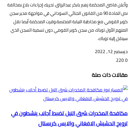
وأعلن فاضي المحكمة زهير بابكر عبدالرزاق، تحريك إجراءات بلاغ بمخالفة
نص المادة 90 من القانون الجنائي السوداني في مواجهة مدير سجن
كوبر القومي مع مخاطبة النيابة المختصة،وقرت المحكمة أيضا نقل
المتهم الأول توباك من سجن كوبر القومي دون تسمية السجن الذي
سينقل إليه توباك.
ديسمبر 12, 2022
220
0
تويتر
ڤايبر
طباعة
تيلقرام
ماسنجر
ماسنجر
واتساب
فيسبوك
مشاركة
مقالات ذات صلة
عبر
البريد
مكافحة المخدرات شرق النيل تضبط أجانب ينشطون في
ترويج الحشيش الافغاني والايس كريستال