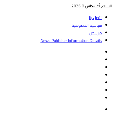
السبت, أغسطس 8 2026
اتصل بنا
سياسية الخصوصية
من نحن
News Publisher Information Details
واتساب
TikTok
تيلقرام
‏Google
Play
يوتيوب
تويتر
فيسبوك
القائمة