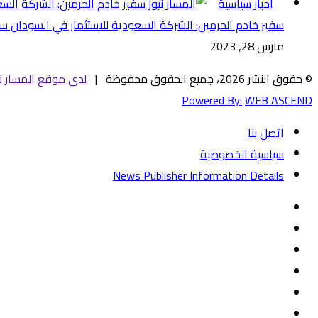
أخبار سياسية
سفير خادم الحرمين: الشركة السعودية للاستثمار في السودان ستب
مارس 28, 2023
© حقوق النشر 2026، جميع الحقوق محفوظة |
لدى موقع المسار ني
Powered By:
WEB ASCEND
اتصل بنا
سياسية الخصوصية
News Publisher Information Details
فيسبوك
تويتر
يوتيوب
‏Google
Play
تيلقرام
TikTok