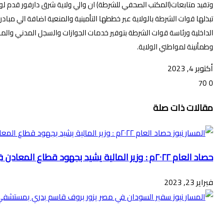
وتفيد متابعات(المكتب الصحفي للشرطة) ان والي ولاية شرق دارفور قدم لوزير 
تبذلها قوات الشرطة بالولاية عبر خططها التأمينية والمنعية اضافة الي مباد
الداخلية ورئاسة قوات الشرطة بتوفير خدمات الجوازات والسجل المدني والمر
وطمأنينة لمواطني الولاية.
أكتوبر 4, 2023
70
0
تويتر
ڤايبر
طباعة
تيلقرام
ماسنجر
ماسنجر
واتساب
فيسبوك
مشاركة
مقالات ذات صلة
عبر
البريد
حصاد العام ٢٠٢٢م : وزير المالية يشيد بجهود قطاع المعادن في دعم الاقتصاد القومي
فبراير 23, 2023