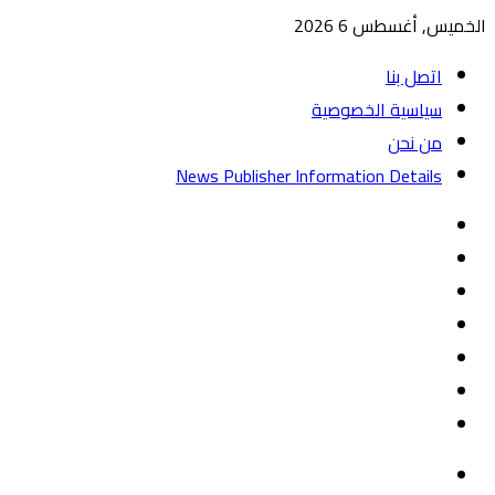
الخميس, أغسطس 6 2026
اتصل بنا
سياسية الخصوصية
من نحن
News Publisher Information Details
واتساب
TikTok
تيلقرام
‏Google
Play
يوتيوب
تويتر
فيسبوك
القائمة