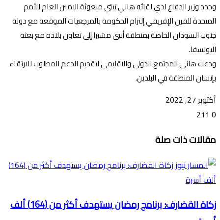
وجدد وزير الدفاع لدي لقائه هاني تيتي مبعوثة الامين العام للأمم
المتحدة للقرن الإفريقي إلتزام الحكومة بالمرجعيات الموقعة مع دولة
جنوب السودان الخاصة بمنطقة أبيي مشيرا إلى تعاون بلاده مع بعثة
اليونسفا.
ودعت هاني المجتمع الدولي والاقليمي لتقديم الدعم المطلوب للارتقاء
بإنسان المنطقة في البلدين.
أكتوبر 27, 2022
211
0
تويتر
ڤايبر
طباعة
تيلقرام
ماسنجر
ماسنجر
واتساب
فيسبوك
مشاركة
مقالات ذات صلة
عبر
البريد
زكاة القضارف: برنامج رمضان يستهدف أكثر من (164) ألف