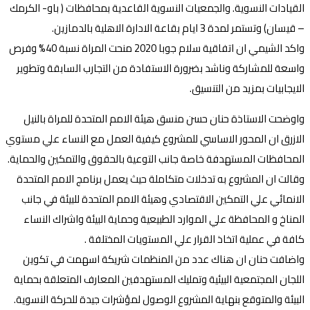
القيادات النسوية. والجمعيات النسوية القاعدية بمحافظات ( باو- الكرمك
– قيسان) وتستمر لمدة 3 ايام بقاعة الادارة الاهلية بالدمازين.
واكد الشيمي ان اتفاقية سلام جوبا 2020 منحت المراة نسبة 40% وفرص
واسعة للمشاركة وناشد بضرورة الاستفادة من التجارب السابقة وتطوير
الايجابيات بمزيد من التنسيق.
واوضحت الاستاذة حنان حسن منسق هيئة الامم المتحدة للمراة بالنيل
الازرق ان المحور الاساسي للمشروع كيفية العمل مع النساء علي مستوي
المحافظات المستهدفة خاصة جانب التوعية بالحقوق والتمكين والحماية.
وقالت ان المشروع به تدخلات متكاملة حيث يعمل برنامج الامم المتحدة
الانمائي علي التمكين الاقتصادي وهيئة الامم المتحدة للبيئة في جانب
المناخ و المحافظة علي الموارد الطبيعية وحماية البيئة واشراك النساء
كافة في عملية اتخاذ القرار علي المستويات المختلفة .
واضافت حنان ان هناك عدد من المنظمات شريكة اسهمت في تكوين
اللجان المجتمعية البيئية وتمليك المستهدفين المعارف المتعلقة بحماية
البيئة والمتوقع بنهاية المشروع الوصول لمؤشرات جيدة للحركة النسوية.