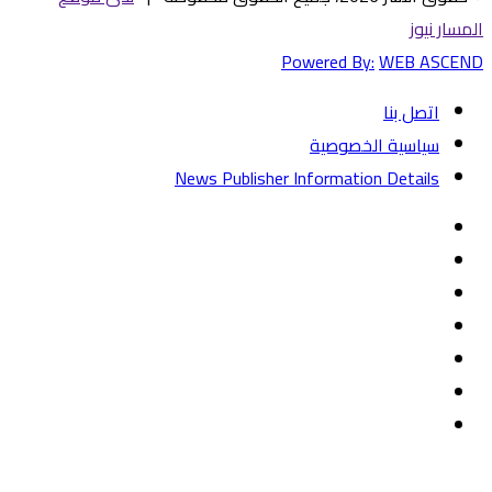
المسار نيوز
Powered By:
WEB ASCEND
اتصل بنا
سياسية الخصوصية
News Publisher Information Details
فيسبوك
تويتر
يوتيوب
‏Google
Play
تيلقرام
TikTok
واتساب
زر
تويتر
تيلقرام
ماسنجر
ماسنجر
واتساب
فيسبوك