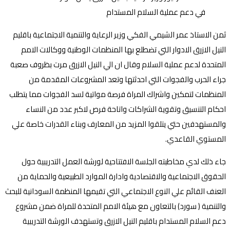
ثمن الاستاذ عمر الشيمي الفكي وزير الرعاية والتنمية الاجتماعية باقليم
النيل الازرق الادوار التي تضطلع بها المنظمات الوطنية ووكالات الامم
المتحدة لدعم عملية السلام وقال ان الي النيل الازرق مرت بظروف صعبة
جراء الحرب والفجوات التي احدثتها وتعد المشروعات المقدمة من
المنظمات لتمكين واشراك المراة فرصة مواتية لسد الفجوات مما يتطلب
احكام التنسيق وتقوية الشراكات واتاحة فرص لاكبر عدد من النساء
والمستهدفين حتي يتلقوا المزيد من المعارف وبناء القدرات خاصة علي
المستوي القاعدي.
جاء ذلك لدي مخاطبته الجلسة الافتتاحية لورشة العمل التدريبية حول
الحقوق الاجتماعية والاقتصادية وادارة الموارد الطبيعية والحماية من
العنف القائم علي النوع الاجتماعي التي تقيمها المنظمة السودانية للبحث
والتنمية ( سورد) بالتعاون مع هيئة الامم المتحدة للمراة ضمن مشروع
دعم السلام المستدام باقليم النيل الازرق وتستهدف الورشة التدريبية