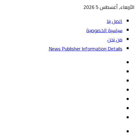
الأربعاء, أغسطس 5 2026
اتصل بنا
سياسية الخصوصية
من نحن
News Publisher Information Details
واتساب
TikTok
تيلقرام
‏Google
Play
يوتيوب
تويتر
فيسبوك
القائمة