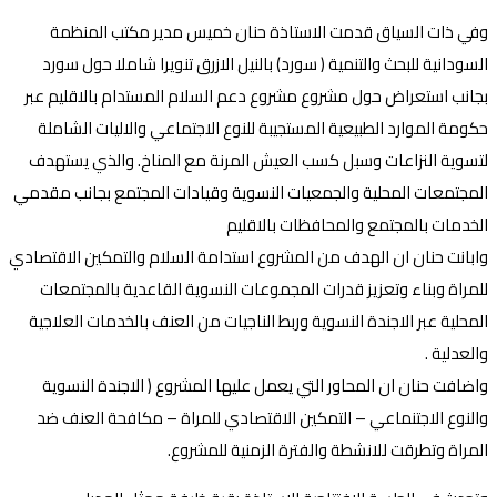
وفي ذات السياق قدمت الاستاذة حنان خميس مدير مكتب المنظمة
السودانية للبحث والتنمية ( سورد) بالنيل الازرق تنويرا شاملا حول سورد
بجانب استعراض حول مشروع مشروع دعم السلام المستدام بالاقليم عبر
حكومة الموارد الطبيعية المستجيبة للنوع الاجتماعي والاليات الشاملة
لتسوية النزاعات وسبل كسب العيش المرنة مع المناخ. والذي يستهدف
المجتمعات المحلية والجمعيات النسوية وقيادات المجتمع بجانب مقدمي
الخدمات بالمجتمع والمحافظات بالاقليم
وابانت حنان ان الهدف من المشروع استدامة السلام والتمكين الاقتصادي
للمراة وبناء وتعزيز قدرات المجموعات النسوية القاعدية بالمجتمعات
المحلية عبر الاجندة النسوية وربط الناجيات من العنف بالخدمات العلاجية
والعدلية .
واضافت حنان ان المحاور التي يعمل عليها المشروع ( الاجندة النسوية
والنوع الاجتنماعي – التمكين الاقتصادي للمراة – مكافحة العنف ضد
المراة وتطرقت للانشطة والفترة الزمنية للمشروع.