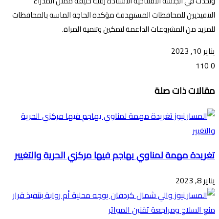
وتحدث في الجلسة الافتتاحية الاستاذة رقية خليفة ممثل المدراء
التنفيذيين للمحافظات المستهدفة مؤكدة الحاجة الماسة بالمحافظات
للمزيد من المشروعات الداعمة لتمكين وتنمية المراة.
يناير 10, 2023
110
0
تويتر
ڤايبر
طباعة
تيلقرام
ماسنجر
ماسنجر
واتساب
فيسبوك
مشاركة
مقالات ذات صلة
عبر
البريد
تغريدة مهمة لمناوي يهاجم فيها مركزي الحرية والتغيير
يناير 8, 2023