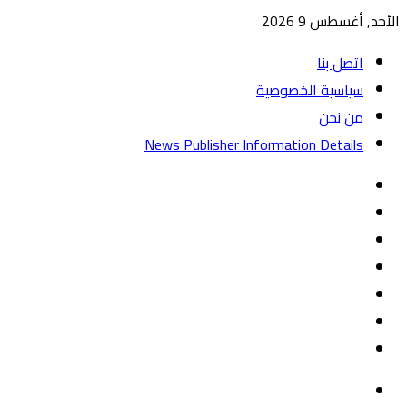
الأحد, أغسطس 9 2026
اتصل بنا
سياسية الخصوصية
من نحن
News Publisher Information Details
واتساب
TikTok
تيلقرام
‏Google
Play
يوتيوب
تويتر
فيسبوك
القائمة