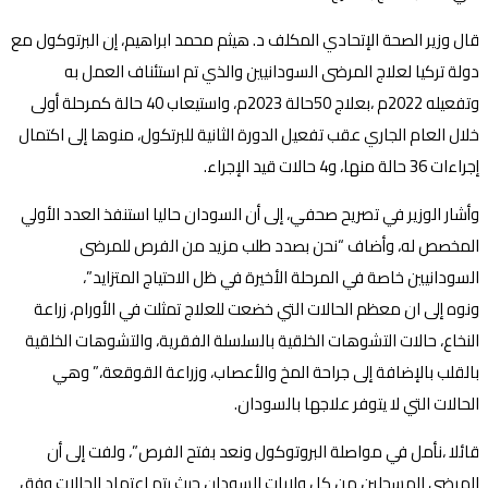
قال وزير الصحة الإتحادي المكلف د. هيثم محمد ابراهيم، إن البرتوكول مع
دولة تركيا لعلاج المرضى السودانيين والذي تم استئناف العمل به
وتفعيله 2022م ،بعلاج 50حالة 2023م، واستيعاب 40 حالة كمرحلة أولى
خلال العام الجاري عقب تفعيل الدورة الثانية للبرتكول، منوها إلى اكتمال
إجراءات 36 حالة منها، و4 حالات قيد الإجراء.
وأشار الوزير في تصريح صحفي، إلى أن السودان حاليا استنفذ العدد الأولي
المخصص له، وأضاف “نحن بصدد طلب مزيد من الفرص للمرضى
السودانيين خاصة في المرحلة الأخيرة في ظل الاحتياج المتزايد”،
ونوه إلى ان معظم الحالات التي خضعت للعلاج تمثلت في الأورام، زراعة
النخاع، حالات التشوهات الخلقية بالسلسلة الفقرية، والتشوهات الخلقية
بالقلب بالإضافة إلى جراحة المخ والأعصاب، وزراعة القوقعة،” وهي
الحالات التي لا يتوفر علاجها بالسودان.
قائلا ،نأمل في مواصلة البروتوكول ونعد بفتح الفرص”، ولفت إلى أن
المرضى المسجلين من كل ولايات السودان حيث يتم اعتماد الحالات وفق