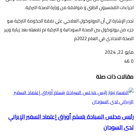
اجراءات القمسيون الطبي و موافقة من وزارة الصحة التركية.
تجدر الإشارة الي أن البروتوكول العلاجي علي نفقة الحكومة التركية هو
جزء من بروتوكول بين الصحة السودانية و التركية تم تفعيله بعد زيارة وزير
الصحة الاتحادي في العام 2022م
مايو 22, 2024
46
0
تويتر
ڤايبر
طباعة
تيلقرام
ماسنجر
ماسنجر
واتساب
فيسبوك
مشاركة
مقالات ذات صلة
عبر
البريد
رئيس مجلس السيادة يتسلم أوراق إعتماد السفير الإيراني
لدى السودان