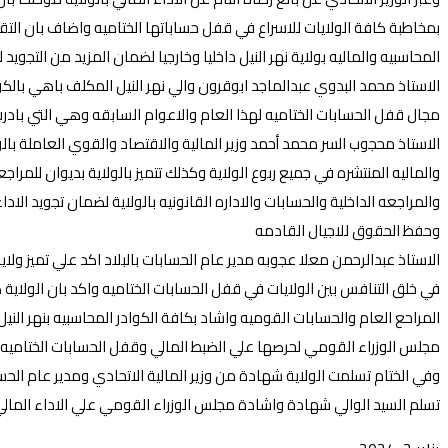
بمخاطبة كافة الولايات للاسراع في قفل حساباتها الختاميه واضاف بان التقييم 
المحاسبيه والماليه بولاية نهر النيل داخليا وخارجيا لضمان المزيد من التجويد ل
الاستاذ محمد البدوي عبدالماجد ابوقرون والي نهر النيل المكلف باهي بالكو
مجال قفل الحسابات الختاميه لهذا العام والاعوام السابقه وهي التي بادرت ب
الاستاذ محجوب السر محمد أحمد وزير المالية والاقتصاد والقوي العاملة با
والماليه المنتشره في جميع ربوع الولاية وكذلك تتميز بالولاية بديوان للمراجعه 
والمراجعه الداخلية والحسابات والاداره القانونيه بالولاية لضمان تجويد الاداء
وحفظ الحقوق للاجيال القادمه
الاستاذ عبدالرحمن معلا عجوبه مدير عام الحسابات بالبلاد اكد علي تميز و
في خلق التنافس بين الولايات في قفل الحسابات الختاميه واكد بان الولاي
المراحع العام والحسابات القوميه واشاد بكافة الكوادر المحاسبيه بنهر الني
مجلس الوزراء القومي لحرصها علي الضبط المالي وقفل الحسابات الختاميه
وفي الختام تسلمت الولاية شهادة من وزير المالية الاتحادي ومدير عام الحسا
تسلم السيد الوالي شهادة واشادة مجلس الوزراء القومي علي الاداء المالي 