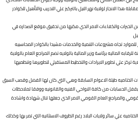
 هذا الانجاز لولاية نهر النيل بالتركيز علي التدريب والتأهيل للكوادر
د من الخبرات والكفاءات الامر الذي مكنها من تحقيق موقع الصداره في
يل
للموارد تجاه مشروعات التنمية والخدمات مشيدا بالكوادر المحاسبيه
للرقابه الماليه برئاسة وزير المالية بالولايه تضم المراجع العام بالولاية
لولاية تركز علي تطوير الايرادات والتخطيط المستقبلي لتطويرها وتنظميها
ابات الختاميه طيلة الاعوام السابقة وهي التي كان لها الفضل وقصب السبق
 بقفل الحسابات من كافة النواحي الفنيه والقانونيه ووفقا لملاحظات
ت القومي والمراجع العام القومي الامر الذي جعلها تنال شهادة واشادة
اميه علي سائر ولايات البلاد رغم الظروف الاستثانيه التي تمر بها وكذلك