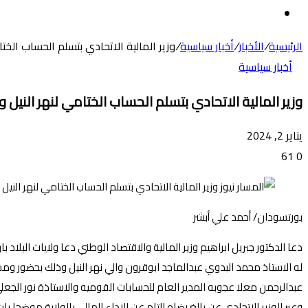
عن
الوضع
المظلم
الرئيسية
/
الأخبار
/
أخبار سياسية
/
وزير المالية الاتحادي بتسلم الحساب الخت
أخبار سياسية
وزير المالية الاتحادي بتسلم الحساب الختامي لنهر النيل 
يناير 2, 2024
61
0
بورتسودان/ أحمد علي أبشر
دعا الدكتور جبريل ابراهيم وزير المالية والاقتصاد الوطني دعا ولايات البل
له الاستاذ محمد البدوي عبدالماجد ابوقرون والي نهر النيل وذلك بحضور ومشا
عبدالرحمن معلا عجوبه المدير العام للحسابات القوميه والاستاذة نور الجعلي
وعبر الوزير الاتحادي عن بالغ رضاه التام عن الاداء المالي بالولاية موضحا