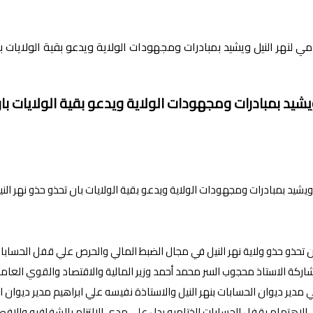
امي لنهر النيل ويشيد بمبادرات ومجهودات الولاية ويدعو بقية الولايات با
ويشيد بمبادرات ومجهودات الولاية ويدعو بقية الولايات بان
اد بان تحذو حذو ولاية نهر النيل في مجال الضبط المالي والحرص علي قفل الح
ركة الاستاذ محجوب السر محمد أحمد وزير المالية والاقتصاد والقوي العاملة 
 مدير ديوان الحسابات بنهر النيل والاستاذة نفيسه علي ابراهيم مدير ديوان ا
 بان الاهتمام بقفل الحسابات الختاميه يدل علي مدي الالتزام بالشفافيه والا