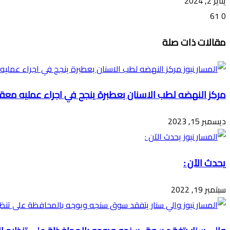
يناير 2, 2024
61
0
تويتر
ڤايبر
طباعة
تيلقرام
ماسنجر
ماسنجر
واتساب
فيسبوك
مشاركة
مقالات ذات صلة
عبر
البريد
مركز النهضه لطب الاسنان بعطبرة ينجح في اجراء عمليه معق
ديسمبر 15, 2023
يحدث الآن :
سبتمبر 19, 2022