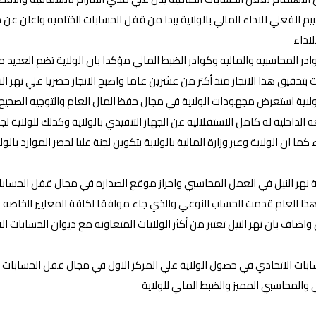
الفعلي للاداء المالي بالولاية يبدا من قفل الحسابات الختاميه واعلن عن مقابلة
لاداء
ادر المحاسبيه والماليه وكوادر الضبط المالي مؤكدا بان الولاية تضم العدي
تحقيق هذا الانجاز منذ أكثر من عشرين عاما واصبح الانجاز حصريا علي نهر الن
لولاية استعرض مجهودات الولاية في مجال حفظ المال العام والتوجيه الصحيح 
الداخلية له كامل الاستقلاليه عن الجهاز التنفيذي بالولاية وكذلك للولاية لجنة 
 كما ان الولاية وعبر وزارة المالية بالولاية بتكوين لجنة عليا لحصر الموارد با
لاية نهر النيل في العمل المحاسبي واحراز موقع الصداره في مجال قفل الحس
ة هذا العام قدمت الحساب النوعي والذي جاء موافقا لكافة المعايير الخاصه
ل واضاف بان نهر النيل تعتبر من أكثر الولايات المتعاونه مع ديوان الحسابا
بات الاتحادي في حصول الولاية علي المركز الاول في مجال قفل الحسابات الخت
والمحاسبي المميز والضبط المالي للولاية