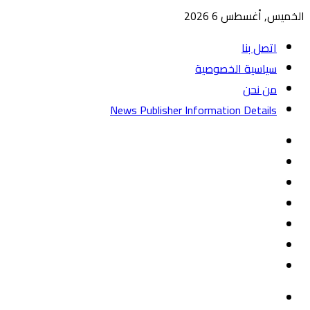
الخميس, أغسطس 6 2026
اتصل بنا
سياسية الخصوصية
من نحن
News Publisher Information Details
واتساب
TikTok
تيلقرام
‏Google
Play
يوتيوب
تويتر
فيسبوك
القائمة