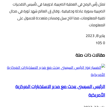
تمثل رأس الرمح في العملية الضريبية، لدورها في تأسيس التقديرات
الضريبية بصورة عادلة وحقيقية ، وقال إن العالم شهد ثورة في مجال
تقنية المعلومات، مما اتاح سبل ومصادر متعددة للحصول على
المعلومات
يناير 8, 2023
105
0
تويتر
ڤايبر
طباعة
تيلقرام
ماسنجر
ماسنجر
واتساب
فيسبوك
مشاركة
مقالات ذات صلة
عبر
البريد
الرئيس السيسى يبحث مع مدير الاستخبارات المركزية
الأمريكية