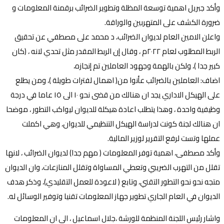
وأكد جبريل اهمية توسعة المظلة وتطوير الضرائب برقمنة المعلومات و
ضرورة الكشف على المتهربين والوراقة.
واعلن الامين العام لديوان الضرائب، د محمد على مصطفي عن تحقيق
الربط المطلوب لعام ٢٠٢٢م ، وقال إن الربط المقدر مثل تحدي لانه ، (كان
كبير جدا )، ولكن بالهمة وجهود العاملين تم إنجازه،
اضاف: العاملين بالضرائب عأنوا من( اهمال لفترات طويلة )، ومن يطلع
على الهيكل الاداري يجد ان هنالك من قضى نحو ١٠ الى ١٥ عاما في درجة
وظيفية واحدة ، وهذا يتطلب اعادة هيكلة للديوان ليواكب التطور ، موضحا
ان هنالك لجنة كونت لدراسة الهيكل التنظيمي للديوان، وهي اكملت
عملها وتست لرفع التقرير لوزير المالية.
وأكد مصطفى، اهمية توفر المعلومات ( مهم جدا) لديوان الضرائب ، لانها
تقلل من التهرب الضريبي وتعطي المساواة وتقلل المنازعات، وان الديوان
متجه نحو نحو التطور التقني، وتابع ( لاعودة للعمل التقليدي)، وذكر هدف
الديوان في العام الجاري تطوير جهاز المعلومات تقنيا وتوفير الوسائل له.
واشار رئيس اللجنة المنظمة للورشة ،جلال اسماعيل ، الى ان المعلومات