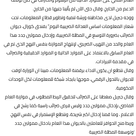
الدعم من الخارج، وقال حتى الآن لم يأتينا جنيها من الخارج.
ووجه جبريل لدى مخاطبته ورشة تنمية وتطوير قطاع المعلومات، تحت
شعار: المعلومات اساس العدالة الضريبية اليوم” بفندق كورال، ديوان
الضرائب بضرورة التوسع في المظلة الضريبية، وإدخال ممولين جدد هذا
العام والحد من التهرب الضريبي، لإنتهاج الموازنة بنفس النهج الذي تم في
العام السابق بالاعتماد على الموارد الذاتية و الموارد الحقيقية والضرائب
في مقدمة الايرادات.
وقال نتطلع ان يكون الاداء برقمنة المعلومات، مبينا ان الوزارة اوفت
للديوان بالتحول الرقمي، موجها بايجاد شبكة للمعلومات لكل الوحدات
الحكومية.
وقال جبريل ضغطنا على الضرائب لتحقيق الربط المطلوب في موازنة العام
الماضي بإدخال ممولين جدد وليس فرض ضرائب راسية كما رشح في
الاعلام ، وما قمنا إدخال اكبر شريحة، ونتطلع الإستمرار في نفس النهج،
وربط منح الحوافز للعاملين بالديوان هذا العام بادخال ممولين جدد
َوتوسعة المظلة الضريبية