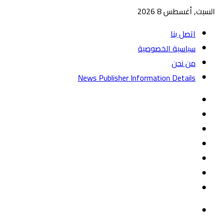
السبت, أغسطس 8 2026
اتصل بنا
سياسية الخصوصية
من نحن
News Publisher Information Details
واتساب
TikTok
تيلقرام
‏Google
Play
يوتيوب
تويتر
فيسبوك
القائمة