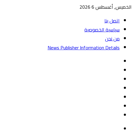
الخميس, أغسطس 6 2026
اتصل بنا
سياسية الخصوصية
من نحن
News Publisher Information Details
واتساب
TikTok
تيلقرام
‏Google
Play
يوتيوب
تويتر
فيسبوك
القائمة