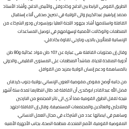
الطريق القومي الرابط بين الدلنج وكادوقلي والأبيض الدلنج، وأشاد الأستاذ
محمد إبراهيم عبدالكريم والى الولاية في تصريح صحفي أثناء إستقبال
القافلة واستلامها أشاد بجهود اللجنة العليا بورتسودان ودور الشركاء من
المنظمات والوكالات الأممية لإسهامهم في توصيل المساعدات
الإنسانية للمتأثرين بالحرب ونازحي لقاوة بكادقلي.
وقال إن محتويات القافلة هى عبارة عن 107 طن مواد غذائية و80 طن
أدوية المنقذة للحياة. مناشداً المنظمات على المستوى الاقليمي والدولي
بالمساهمة ودعم إنسان الولاية بمزيد من القوافل.
من جانبه أوضح مفوض مفوضية العون الإنساني بولاية جنوب كردفان
فضل الله عبدالقادر ابوكندى أن القافلة قد طال انتظارها لمدة ستة أشهر
نتيجة لقفل الطرق القومية مما أدى الى تاثر المجتمع من النازحين
واللاجئين والعائدين والمجتمعات المستضيفة. وقال إن القافلة اجتهد
وساهم في ايصالها عدد من الشركاء في مجال العمل الانساني،
المفوضية القومية، الأمم المتحدة، منظمة الصحة، بجانب الأجهزة الأمنيه