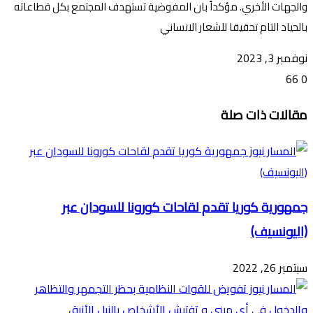
والجهات الأخري. مؤكداً بان المفوضية تستهدف المجتمع بكل قطاعاته
بالحياد التام تحقيقا للشعار الانساني
نوفمبر 3, 2023
66
0
تويتر
ڤايبر
طباعة
تيلقرام
ماسنجر
ماسنجر
واتساب
فيسبوك
مشاركة
مقالات ذات صلة
عبر
البريد
جمهورية كوريا تقدم لقاحات كورونا للسودان عبر
(اليونسيف)
سبتمبر 26, 2022