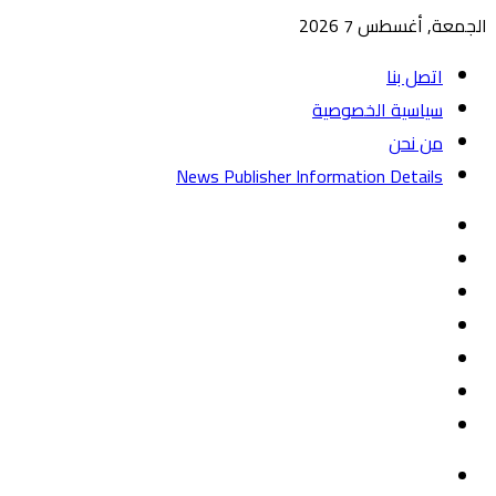
الجمعة, أغسطس 7 2026
اتصل بنا
سياسية الخصوصية
من نحن
News Publisher Information Details
واتساب
TikTok
تيلقرام
‏Google
Play
يوتيوب
تويتر
فيسبوك
القائمة