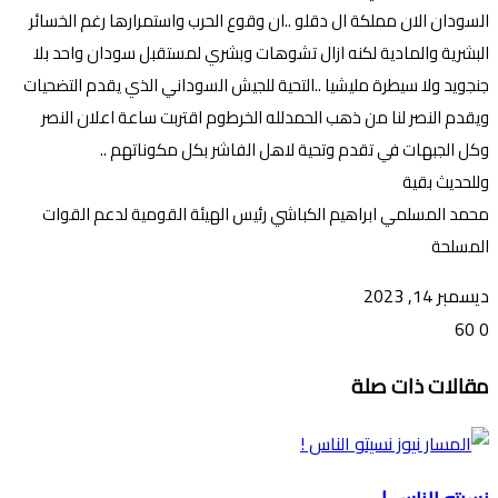
السودان الان مملكة ال دقلو ..ان وقوع الحرب واستمرارها رغم الخسائر
البشرية والمادية لكنه ازال تشوهات وبشري لمستقبل سودان واحد بلا
جنجويد ولا سيطرة مليشيا ..التحية للجيش السوداني الذي يقدم التضحيات
ويقدم النصر لنا من ذهب الحمدلله الخرطوم اقتربت ساعة اعلان النصر
وكل الجبهات في تقدم وتحية لاهل الفاشر بكل مكوناتهم ..
وللحديث بقية
محمد المسلمي ابراهيم الكباشي رئيس الهيئة القومية لدعم القوات
المسلحة
ديسمبر 14, 2023
60
0
تويتر
ڤايبر
طباعة
تيلقرام
ماسنجر
ماسنجر
واتساب
فيسبوك
مشاركة
مقالات ذات صلة
عبر
البريد