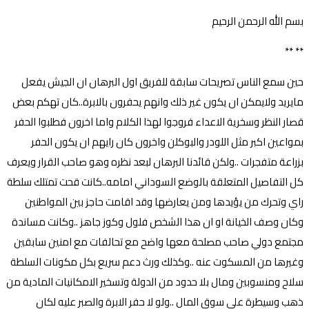
بسم الله الرحمن الرحيم
** **
حين سمع الناس تصريحات سابقة للفريق اول البرهان ان الجيش يفعل
مايريد ولايمكن ان يكون غير ذلك وانهم يحفرون بالابرة..كان تهكم بعض
قصار النظر وسخرية الاعداء فروجوا لهذا الكلام واما اخرون فطلبوا الحفر
بمواعين اكبر مثل اللودر والبوكلن واخرون كان رايهم ان يكون الحفر
بزراعة متفجرات ..ولكن قائدنا البرهان لبعد نظره وهو صاحب القرار ويعرف
كل التفاصيل المتعلقة بالوضع السوداني امامه..كانت قحت تمتلك سلطة
راي وتحرك من يؤيدها ومن يعارضها وقد اقامت حاجز بين المواطنين
وكان وصف الخيانة او ان هذا الشخص فلول وكوز جاهز ..وكانت مساندة
مجتمع دولي صاحب مصلحة معها واضح مع تحالفات مع امنين سابقين
وغيرها من المسكوت عنه ..وكذلك ورث دعم سريع بكل مكونات السلطة
سلاح ومنسوبين ومال بلا حدود من الدولة وتسخير الامكانيات المادية من
ذهب وسيطرة علي سوق المال ..ولو لا حفر الابرة والصبر عليه لكان