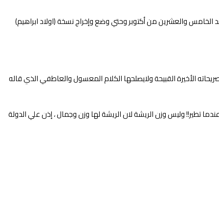
عد الخامس والعشرين من أكتوبر وحتي وضع وإخراج نسخة (اولاد ابراهيم)
يحاته الأخيرة القبيحة ولايصلحها الكلام المعسول والعاطفي الذي قاله
ندما تطير!! وليس وزن الريشة لان الريشة لها وزن وجمال ، إذن علي الدولة