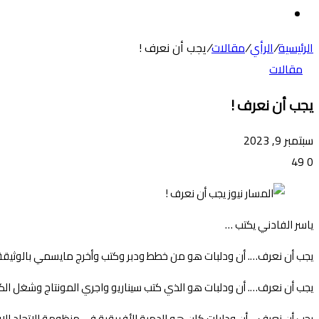
عن
الوضع
المظلم
الرئيسية
/
الرأي
/
مقالات
/
يجب أن نعرف !
مقالات
يجب أن نعرف !
سبتمبر 9, 2023
49
0
ياسر الفادني يكتب …
يجب أن نعرف…. أن ودلبات هو من خطط ودبر وكتب وأخرج مايسمي بالوثيقة ال
يجب أن نعرف…. أن ودلبات هو الذي كتب سيناريو واجري المونتاج وشغل الك
يجب أن نعرف …أن ودلبات كان هو الدمية الأفريقية في منظومة الاتحاد الاف